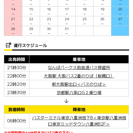
－
－
－
－
－
－
－
14
15
16
17
18
19
20
－
－
－
－
－
－
－
21
22
23
24
25
26
27
－
－
－
－
－
－
－
28
29
30
31
－
－
－
－
運行スケジュール
出発時間
乗車地
21時30分
なんばパークス前高速バス停留所
22時00分
大阪駅 大阪バス2番のりば（桜橋口）
22時20分
新大阪駅北口＜バスのりば＞
23時30分
京都駅八条口G２乗り場
到着時刻
降車地
バスターミナル東京八重洲地下B＜東京駅八重洲南
06時00分
口東京ミッドタウン八重洲B2F＞
※出発時間の10分前までにはご集合下さい。