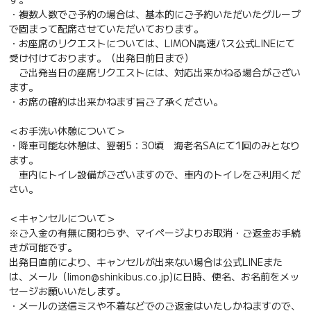
・複数人数でご予約の場合は、基本的にご予約いただいたグループ
で固まって配席させていただいております。
・お座席のリクエストについては、LIMON高速バス公式LINEにて
受け付けております。（出発日前日まで）
ご出発当日の座席リクエストには、対応出来かねる場合がござい
ます。
・お席の確約は出来かねます旨ご了承ください。
＜お手洗い休憩について＞
・降車可能な休憩は、翌朝5：30頃 海老名SAにて1回のみとなり
ます。
車内にトイレ設備がございますので、車内のトイレをご利用くだ
さい。
＜キャンセルについて＞
※ご入金の有無に関わらず、マイページよりお取消・ご返金お手続
きが可能です。
出発日直前により、キャンセルが出来ない場合は公式LINEまた
は、メール（limon@shinkibus.co.jp)に日時、便名、お名前をメッ
セージお願いいたします。
・メールの送信ミスや不着などでのご返金はいたしかねますので、