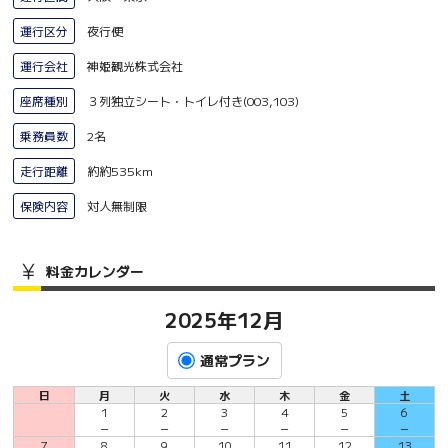
運行区分
夜行便
運行会社
神姫観光株式会社
座席種別
３列独立シート・トイレ付き(003,103)
乗務員数
2名
走行距離
約約535km
保険内容
対人無制限
料金カレンダー
2025年12月
通常プラン
日
月
火
水
木
金
土
1
2
3
4
5
6
－
－
－
－
－
－
7
8
9
10
11
12
13