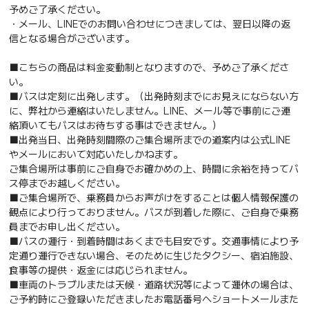
予めご了承ください。
・メール、LINEでのお問い合わせにつきましては、翌日以降の返
信となる場合がございます。
■こちらの商品は料金変動制となりますので、予めご了承くださ
い。
■バスは定刻に出発します。（出発時刻までにお見えにならない方
に、弊社から連絡はいたしません。LINE、メール等で事前にご連
絡頂いてもバスはお待ちする事はできません。）
■出発当日、出発時刻間際のご集合場所までの道案内は公式LINE
やメールにおいて対応いたしかねます。
ご集合場所は事前にご自身でお確かめの上、時間に余裕を持ってバ
ス停までお越しください。
■ご集合場所で、乗務員からお声がけをすることは個人情報保護の
観点により行っておりません。バスが到着した際に、ご自身で乗務
員までお申し出ください。
■バスの運行・到着時間はあくまでも目安です。交通事情により予
定通り運行できない場合、そのために生じたタクシー、宿泊施設、
食事等の提供・返金には応じられません。
■車両のトラブルまたは天候・道路状況等によって運休の場合は、
ご予約時にご登録いただきましたお電話番号へショートメールまた