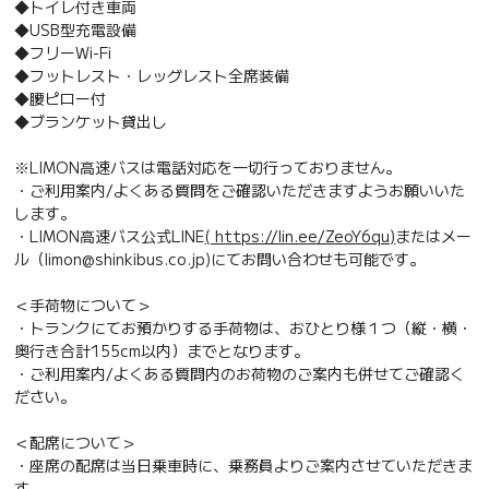
◆トイレ付き車両
◆USB型充電設備
◆フリーWi-Fi
◆フットレスト・レッグレスト全席装備
◆腰ピロー付
◆ブランケット貸出し
※LIMON高速バスは電話対応を一切行っておりません。
・ご利用案内/よくある質問をご確認いただきますようお願いいた
します。
・LIMON高速バス公式LINE
( https://lin.ee/ZeoY6qu)
またはメー
ル（limon@shinkibus.co.jp)にてお問い合わせも可能です。
＜手荷物について＞
・トランクにてお預かりする手荷物は、おひとり様１つ（縦・横・
奥行き合計155cm以内）までとなります。
・ご利用案内/よくある質問内のお荷物のご案内も併せてご確認く
ださい。
＜配席について＞
・座席の配席は当日乗車時に、乗務員よりご案内させていただきま
す。