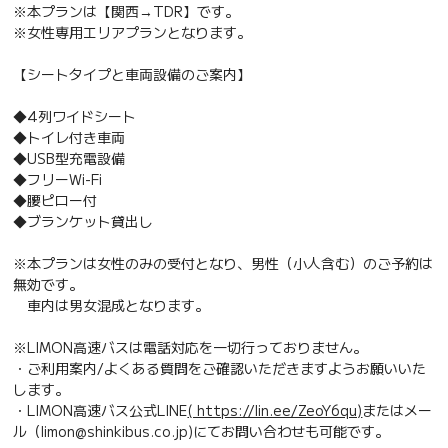
※本プランは【関西→TDR】です。
※女性専用エリアプランとなります。
【シートタイプと車両設備のご案内】
◆4列ワイドシート
◆トイレ付き車両
◆USB型充電設備
◆フリーWi-Fi
◆腰ピロー付
◆ブランケット貸出し
※本プランは女性のみの受付となり、男性（小人含む）のご予約は
無効です。
車内は男女混成となります。
※LIMON高速バスは電話対応を一切行っておりません。
・ご利用案内/よくある質問をご確認いただきますようお願いいた
します。
・LIMON高速バス公式LINE
( https://lin.ee/ZeoY6qu)
またはメー
ル（limon@shinkibus.co.jp)にてお問い合わせも可能です。