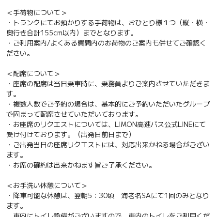
＜手荷物について＞
・トランクにてお預かりする手荷物は、おひとり様１つ（縦・横・
奥行き合計155cm以内）までとなります。
・ご利用案内/よくある質問内のお荷物のご案内も併せてご確認く
ださい。
＜配席について＞
・座席の配席は当日乗車時に、乗務員よりご案内させていただきま
す。
・複数人数でご予約の場合は、基本的にご予約いただいたグループ
で固まって配席させていただいております。
・お座席のリクエストについては、LIMON高速バス公式LINEにて
受け付けております。（出発日前日まで）
・ご出発当日の座席リクエストには、対応出来かねる場合がござい
ます。
・お席の確約は出来かねます旨ご了承ください。
＜お手洗い休憩について＞
・降車可能な休憩は、翌朝5：30頃 海老名SAにて1回のみとなり
ます。
車内にトイレ設備がございますので、車内のトイレをご利用くだ