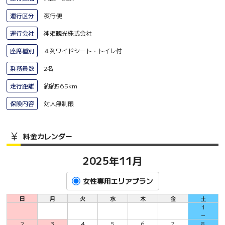
運行区分
夜行便
運行会社
神姫観光株式会社
座席種別
４列ワイドシート・トイレ付
乗務員数
2名
走行距離
約約565km
保険内容
対人無制限
料金カレンダー
2025年11月
女性専用エリアプラン
日
月
火
水
木
金
土
1
－
2
3
4
5
6
7
8