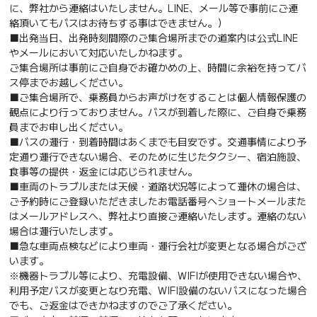
に、弊社から連絡はいたしません。LINE、メール等で事前にご連
絡頂いてもバスはお待ちする事はできません。）
■出発当日、出発時刻間際のご集合場所までの道案内は公式LINE
やメールにおいて対応いたしかねます。
ご集合場所は事前にご自身でお確かめの上、時間に余裕を持ってバ
ス停までお越しください。
■ご集合場所で、乗務員からお声がけをすることは個人情報保護の
観点により行っておりません。バスが到着した際に、ご自身で乗務
員までお申し出ください。
■バスの運行・到着時間はあくまでも目安です。交通事情により予
定通り運行できない場合、そのために生じたタクシー、宿泊施設、
食事等の提供・返金には応じられません。
■車両のトラブルまたは天候・道路状況等によって運休の場合は、
ご予約時にご登録いただきましたお電話番号へショートメールまた
はメールアドレスへ、弊社より直接ご連絡いたします。連絡のない
場合は運行いたします。
■急な車両点検などにより車両・運行会社が変更となる場合がござ
います。
※機器トラブル等により、充電設備、WIFIが使用できない場合や、
利用予定バスが変更となり充電、WIFI設備のないバスになった場合
でも、ご返金はできかねますのでご了承ください。