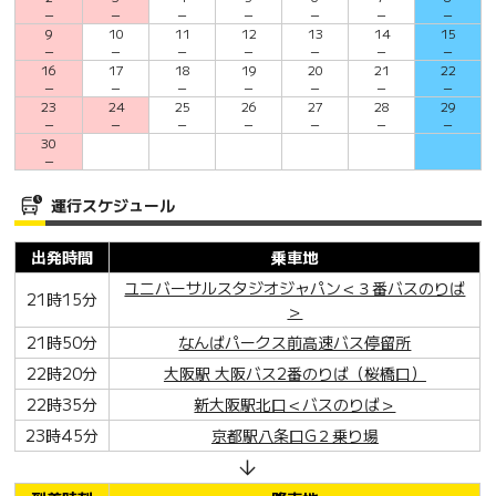
－
－
－
－
－
－
－
9
10
11
12
13
14
15
－
－
－
－
－
－
－
16
17
18
19
20
21
22
－
－
－
－
－
－
－
23
24
25
26
27
28
29
－
－
－
－
－
－
－
30
－
運行スケジュール
出発時間
乗車地
ユニバーサルスタジオジャパン＜３番バスのりば
21時15分
＞
21時50分
なんばパークス前高速バス停留所
22時20分
大阪駅 大阪バス2番のりば（桜橋口）
22時35分
新大阪駅北口＜バスのりば＞
23時45分
京都駅八条口G２乗り場