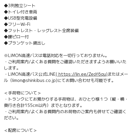
◆3列独立シート
◆トイレ付き車両
◆USB型充電設備
◆フリーWi-Fi
◆フットレスト・レッグレスト全席装備
◆腰ピロー付
◆ブランケット貸出し
※LIMON高速バスは電話対応を一切行っておりません。
・ご利用案内/よくある質問をご確認いただきますようお願いいた
します。
・LIMON高速バス公式LINE
( https://lin.ee/ZeoY6qu)
またはメー
ル（limon@shinkibus.co.jp)にてお問い合わせも可能です。
＜手荷物について＞
・トランクにてお預かりする手荷物は、おひとり様１つ（縦・横・
奥行き合計155cm以内）までとなります。
・ご利用案内/よくある質問内のお荷物のご案内も併せてご確認く
ださい。
＜配席について＞