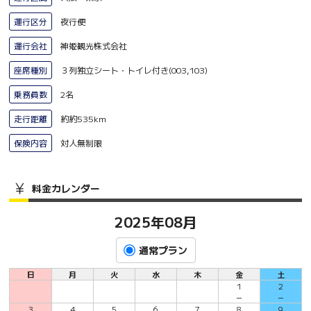
運行区分
夜行便
運行会社
神姫観光株式会社
座席種別
３列独立シート・トイレ付き(003,103)
乗務員数
2名
走行距離
約約535km
保険内容
対人無制限
料金カレンダー
2025年08月
通常プラン
日
月
火
水
木
金
土
1
2
－
－
3
4
5
6
7
8
9