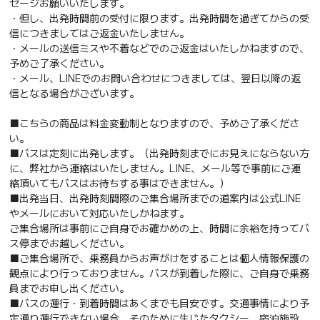
セージお願いいたします。
・但し、出発時間前の受付に限ります。出発時間を過ぎてからの受
信につきましてはご返金いたしません。
・メールの送信ミスや不着などでのご返金はいたしかねますので、
予めご了承ください。
・メール、LINEでのお問い合わせにつきましては、翌日以降の返
信となる場合がございます。
■こちらの商品は料金変動制となりますので、予めご了承くださ
い。
■バスは定刻に出発します。（出発時刻までにお見えにならない方
に、弊社から連絡はいたしません。LINE、メール等で事前にご連
絡頂いてもバスはお待ちする事はできません。）
■出発当日、出発時刻間際のご集合場所までの道案内は公式LINE
やメールにおいて対応いたしかねます。
ご集合場所は事前にご自身でお確かめの上、時間に余裕を持ってバ
ス停までお越しください。
■ご集合場所で、乗務員からお声がけをすることは個人情報保護の
観点により行っておりません。バスが到着した際に、ご自身で乗務
員までお申し出ください。
■バスの運行・到着時間はあくまでも目安です。交通事情により予
定通り運行できない場合、そのために生じたタクシー、宿泊施設、