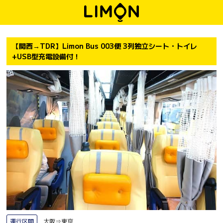
【関西→TDR】Limon Bus 003便 3列独立シート・トイレ
+USB型充電設備付！
運行区間
大阪⇒東京