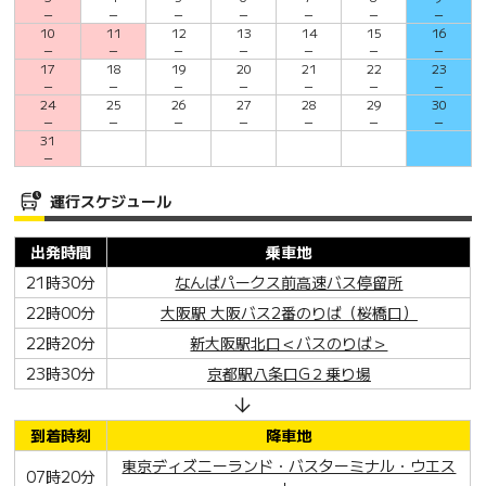
－
－
－
－
－
－
－
10
11
12
13
14
15
16
－
－
－
－
－
－
－
17
18
19
20
21
22
23
－
－
－
－
－
－
－
24
25
26
27
28
29
30
－
－
－
－
－
－
－
31
－
運行スケジュール
出発時間
乗車地
21時30分
なんばパークス前高速バス停留所
22時00分
大阪駅 大阪バス2番のりば（桜橋口）
22時20分
新大阪駅北口＜バスのりば＞
23時30分
京都駅八条口G２乗り場
到着時刻
降車地
東京ディズニーランド・バスターミナル・ウエス
07時20分