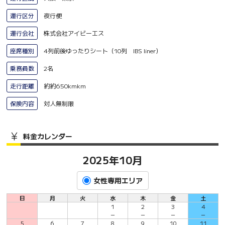
運行区分
夜行便
運行会社
株式会社アイビーエス
座席種別
4列前後ゆったりシート（10列 IBS liner）
乗務員数
2名
走行距離
約約650kmkm
保険内容
対人無制限
料金カレンダー
2025年10月
女性専用エリア
日
月
火
水
木
金
土
1
2
3
4
－
－
－
－
5
6
7
8
9
10
11