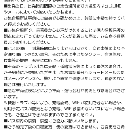
■出発当日、出発時刻間際のご集合場所までの道案内は公式LINE
やメールにおいて対応いたしかねます。
ご集合場所は事前にご自身でお確かめの上、時間に余裕を持ってバ
ス停までお越しください。
■ご集合場所で、乗務員からお声がけをすることは個人情報保護の
観点により行っておりません。バスが到着した際に、ご自身で乗務
員までお申し出ください。
■バスの運行・到着時間はあくまでも目安です。交通事情により予
定通り運行できない場合、そのために生じたタクシー、宿泊施設、
食事等の提供・返金には応じられません。
■車両のトラブルまたは天候・道路状況等によって運休の場合は、
ご予約時にご登録いただきましたお電話番号へショートメールまた
はメールアドレスへ、弊社より直接ご連絡いたします。連絡のない
場合は運行いたします。
■急な車両点検などにより車両・運行会社が変更となる場合がござ
います。
※機器トラブル等により、充電設備、WIFIが使用できない場合や、
利用予定バスが変更となり充電、WIFI設備のないバスになった場合
でも、ご返金はできかねますのでご了承ください。
■バス車内の禁酒・禁煙にご協力お願いいたします。
■ご予約完了後の日程変更・便の変更はできません。ご変更をご希