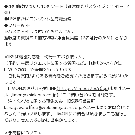
◆4列前後ゆったり10列シート（通常観光バスタイプ：11列～12
列）
◆USBまたはコンセント型充電設備
◆フリーWi-Fi
※バスにトイレは付いておりません。
運転席の真後ろの前方2席は乗務員用席（2名運行のため）となり
ます。
※IBSは電話対応を一切行っておりません。
（予約、座席リクエストに関する質問など忘れ物以外の内容は
LIMONが窓口で管理を行っています）
・ご利用案内/よくある質問をご確認いただきますようお願いいた
します。
・LIMON高速バス公式LINE
( https://lin.ee/ZeoY6qu)
またはメー
ル（limon@shinkibus.co.jp)にてお問い合わせも可能です。
・注：忘れ物に関する事象のみ、IBS運行営業所
kanagawa.office@welcomejapan.co.jpへメールにてお問合せよ
ろしくお願いいたします。LIMONにお問合せ頂きましても運行し
ておりませんので対応は出来かねます。
＜手荷物について＞