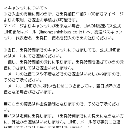
＜キャンセルについて＞
※ご入金の有無に関わらず、ご出発前日午前9：00までマイページ
よりお取消、ご返金お手続きが可能です。
マイページよりキャンセルが出来ない場合、LIMON高速バス公式
LINEまたはメール（limon@shinkibus.co.jp）へ、高速バスキャン
セル・代表者名・出発日・便名を記入のうえお送りください。
※当日、出発時間までのキャンセルにつきましても、公式LINEま
たはメールにてご連絡ください。
・但し、出発時間前の受付に限ります。出発時間を過ぎてからの受
信につきましてはご返金いたしません。
・メールの送信ミスや不着などでのご返金はいたしかねますので、
予めご了承ください。
・メール、LINEでのお問い合わせにつきましては、翌日以降の返
信となる場合がございます。
■こちらの商品は料金変動制となりますので、予めご了承くださ
い。
■バスは定刻に出発します。（出発時刻までにお見えにならない方
に、弊社から連絡はいたしません。LINE、メール等で事前にご連
絡頂いてもバスはお待ちする事はできません。）