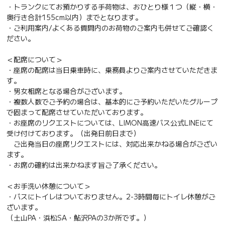
・トランクにてお預かりする手荷物は、おひとり様１つ（縦・横・
奥行き合計155cm以内）までとなります。
・ご利用案内/よくある質問内のお荷物のご案内も併せてご確認く
ださい。
＜配席について＞
・座席の配席は当日乗車時に、乗務員よりご案内させていただきま
す。
・男女相席となる場合がございます。
・複数人数でご予約の場合は、基本的にご予約いただいたグループ
で固まって配席させていただいております。
・お座席のリクエストについては、LIMON高速バス公式LINEにて
受け付けております。（出発日前日まで）
ご出発当日の座席リクエストには、対応出来かねる場合がござい
ます。
・お席の確約は出来かねます旨ご了承ください。
＜お手洗い休憩について＞
・バスにトイレはついておりません。2-3時間毎にトイレ休憩がご
ざいます。
（土山PA・浜松SA・鮎沢PAの3か所です。）