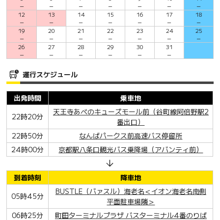
－
－
－
－
－
－
－
12
13
14
15
16
17
18
－
－
－
－
－
－
－
19
20
21
22
23
24
25
－
－
－
－
－
－
－
26
27
28
29
30
31
－
－
－
－
－
－
運行スケジュール
出発時間
乗車地
天王寺あべのキューズモール前（谷町線阿倍野駅2
22時20分
番出口）
22時50分
なんばパークス前高速バス停留所
24時00分
京都駅八条口観光バス乗降場（アバンティ前）
到着時刻
降車地
BUSTLE（バァスル）海老名＜イオン海老名南側
05時45分
平面駐車場隣＞
06時25分
町田ターミナルプラザ バスターミナル4番のりば