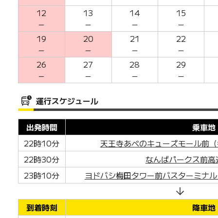
12
13
14
15
－
－
－
－
19
20
21
22
－
－
－
－
26
27
28
29
－
－
－
－
運行スケジュール
出発時間
乗車地
22時10分
天王寺あべのキューズモール前（
22時30分
なんばパークス前高
23時10分
ヨドバシ梅田タワー前バスターミナル＜L
到着時刻
降車地