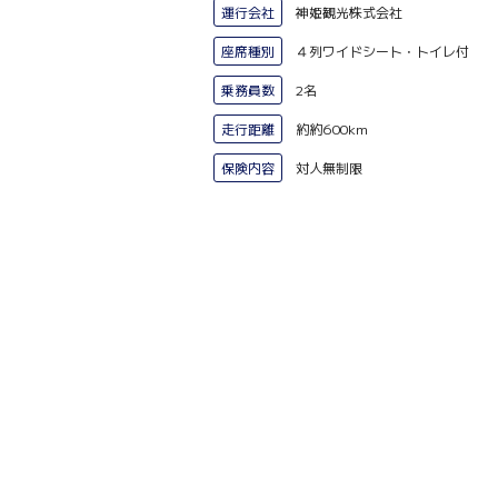
運行会社
神姫観光株式会社
座席種別
４列ワイドシート・トイレ付
乗務員数
2名
走行距離
約約600km
保険内容
対人無制限