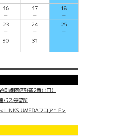
16
17
18
－
－
－
23
24
25
－
－
－
30
31
－
－
谷町線阿倍野駅2番出口）
速バス停留所
INKS UMEDAフロア１F＞