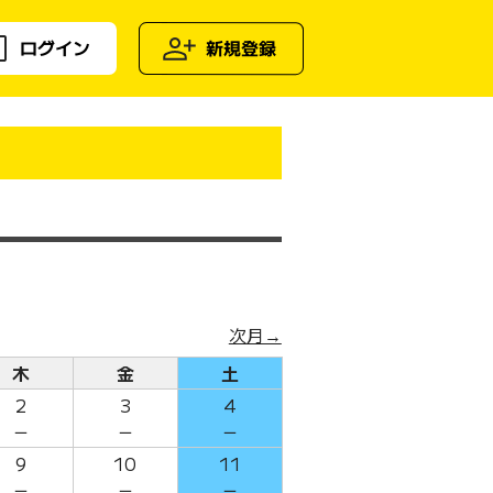
ログイン
新規登録
次月→
木
金
土
2
3
4
－
－
－
9
10
11
－
－
－