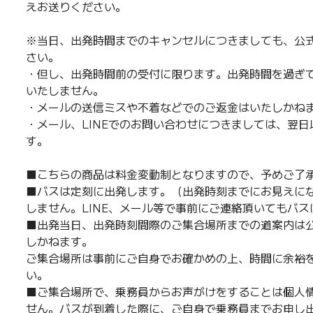
えお送りください。
※当日、出発時間までのキャンセルにつきましても、公式
さい。
・但し、出発時間前の受付に限ります。出発時間を過ぎ
いたしません。
・メールの送信ミスや不着などでのご返金はいたしかね
・メール、LINEでのお問い合わせにつきましては、翌
す。
■こちらの商品は料金変動制となりますので、予めご了
■バスは定刻に出発します。（出発時刻までにお見えに
しません。LINE、メール等で事前にご連絡頂いてもバ
■出発当日、出発時刻間際のご集合場所までの道案内は公
しかねます。
ご集合場所は事前にご自身でお確かめの上、時間に余裕
い。
■ご集合場所で、乗務員からお声がけをすることは個人
せん。バスが到着した際に、ご自身で乗務員までお申し