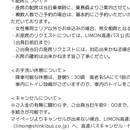
＜配席について＞
・座席の配席は当日乗車時に、乗務員よりご案内させて
・複数人数でご予約の場合は、基本的にご予約いただい
ただいております。
・女性専用エリア以外でお申込みの場合、男女相席とな
・お座席のリクエストについては、LIMON高速バス公式
（出発日前日まで）
ご出発当日の座席リクエストには、対応出来かねる場
・お席の確約は出来かねます旨ご了承ください。
＜お手洗い休憩について＞
・降車可能な休憩は、翌朝5：30頃 海老名SAにて1回
車内にトイレ設備がございますので、車内のトイレを
＜キャンセルについて＞
※ご入金の有無に関わらず、ご出発当日午前9：00まで
手続きが可能です。
マイページよりキャンセルが出来ない場合、LIMON高速
（limon@shinkibus.co.jp）へ、高速バスキャ