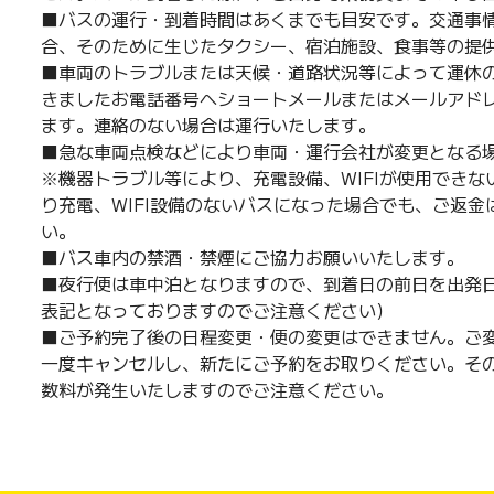
■バスの運行・到着時間はあくまでも目安です。交通事
合、そのために生じたタクシー、宿泊施設、食事等の提
■車両のトラブルまたは天候・道路状況等によって運休
きましたお電話番号へショートメールまたはメールアド
ます。連絡のない場合は運行いたします。
■急な車両点検などにより車両・運行会社が変更となる
※機器トラブル等により、充電設備、WIFIが使用でき
り充電、WIFI設備のないバスになった場合でも、ご返
い。
■バス車内の禁酒・禁煙にご協力お願いいたします。
■夜行便は車中泊となりますので、到着日の前日を出発日
表記となっておりますのでご注意ください）
■ご予約完了後の日程変更・便の変更はできません。ご
一度キャンセルし、新たにご予約をお取りください。そ
数料が発生いたしますのでご注意ください。