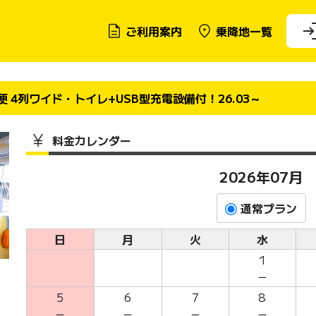
ご利用案内
乗降地一覧
05便 4列ワイド・トイレ+USB型充電設備付！26.03～
料金カレンダー
2026年07月
通常プラン
日
月
火
水
1
－
5
6
7
8
－
－
－
－