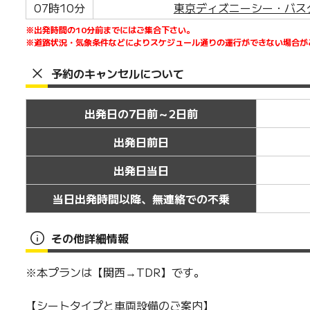
07時10分
東京ディズニーシー・バス
※出発時間の10分前までにはご集合下さい。
※道路状況・気象条件などによりスケジュール通りの運行ができない場合が
予約のキャンセルについて
出発日の7日前～2日前
出発日前日
出発日当日
当日出発時間以降、無連絡での不乗
その他詳細情報
※本プランは【関西→TDR】です。
【シートタイプと車両設備のご案内】