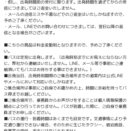
・但し、出発時間前の受付に限ります。出発時間を過ぎてからの受
信につきましてはご返金いたしません。
・メールの送信ミスや不着などでのご返金はいたしかねますので、
予めご了承ください。
・メール、LINEでのお問い合わせにつきましては、翌日以降の返
信となる場合がございます。
■こちらの商品は料金変動制となりますので、予めご了承くださ
い。
■バスは定刻に出発します。（出発時刻までにお見えにならない方
に、弊社から連絡はいたしません。LINE、メール等で事前にご連
絡頂いてもバスはお待ちする事はできません。）
■出発当日、出発時刻間際のご集合場所までの道案内は公式LINE
やメールにおいて対応いたしかねます。
ご集合場所は事前にご自身でお確かめの上、時間に余裕を持ってバ
ス停までお越しください。
■ご集合場所で、乗務員からお声がけをすることは個人情報保護の
観点により行っておりません。バスが到着した際に、ご自身で乗務
員までお申し出ください。
■バスの運行・到着時間はあくまでも目安です。交通事情により予
定通り運行できない場合、そのために生じたタクシー、宿泊施設、
食事等の提供・返金には応じられません。