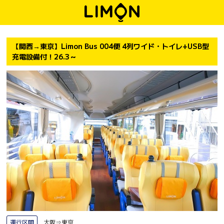
【関西→東京】Limon Bus 004便 4列ワイド・トイレ+USB型
充電設備付！26.3～
運行区間
大阪⇒東京