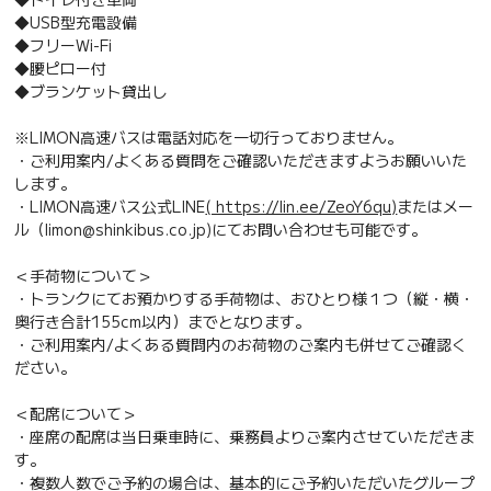
◆USB型充電設備
◆フリーWi-Fi
◆腰ピロー付
◆ブランケット貸出し
※LIMON高速バスは電話対応を一切行っておりません。
・ご利用案内/よくある質問をご確認いただきますようお願いいた
します。
・LIMON高速バス公式LINE
( https://lin.ee/ZeoY6qu)
またはメー
ル（limon@shinkibus.co.jp)にてお問い合わせも可能です。
＜手荷物について＞
・トランクにてお預かりする手荷物は、おひとり様１つ（縦・横・
奥行き合計155cm以内）までとなります。
・ご利用案内/よくある質問内のお荷物のご案内も併せてご確認く
ださい。
＜配席について＞
・座席の配席は当日乗車時に、乗務員よりご案内させていただきま
す。
・複数人数でご予約の場合は、基本的にご予約いただいたグループ