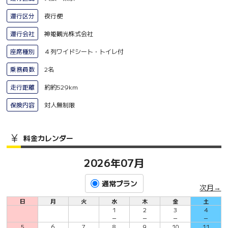
運行区分
夜行便
運行会社
神姫観光株式会社
座席種別
４列ワイドシート・トイレ付
乗務員数
2名
走行距離
約約529km
保険内容
対人無制限
料金カレンダー
2026年07月
通常プラン
次月→
日
月
火
水
木
金
土
1
2
3
4
－
－
－
－
5
6
7
8
9
10
11