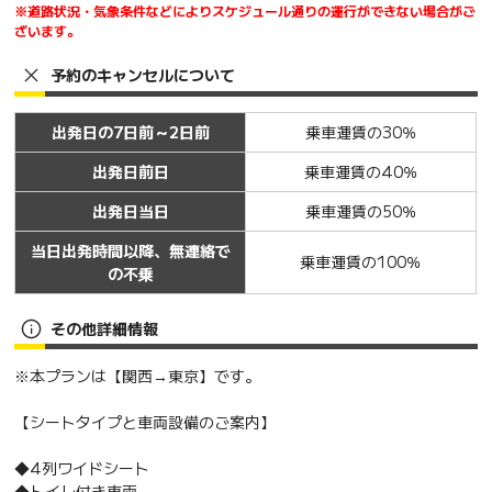
※道路状況・気象条件などによりスケジュール通りの運行ができない場合がご
ざいます。
予約のキャンセルについて
出発日の7日前～2日前
乗車運賃の30％
出発日前日
乗車運賃の40％
出発日当日
乗車運賃の50％
当日出発時間以降、無連絡で
乗車運賃の100％
の不乗
その他詳細情報
※本プランは【関西→東京】です。
【シートタイプと車両設備のご案内】
◆4列ワイドシート
◆トイレ付き車両