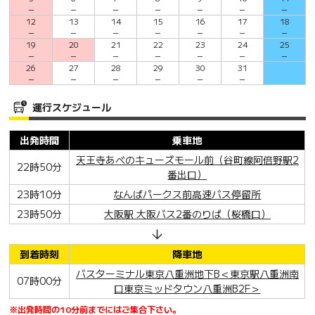
－
－
－
－
－
－
－
12
13
14
15
16
17
18
－
－
－
－
－
－
－
19
20
21
22
23
24
25
－
－
－
－
－
－
－
26
27
28
29
30
31
－
－
－
－
－
－
運行スケジュール
出発時間
乗車地
天王寺あべのキューズモール前（谷町線阿倍野駅2
22時50分
番出口）
23時10分
なんばパークス前高速バス停留所
23時50分
大阪駅 大阪バス2番のりば（桜橋口）
到着時刻
降車地
バスターミナル東京八重洲地下B＜東京駅八重洲南
07時00分
口東京ミッドタウン八重洲B2F＞
※出発時間の10分前までにはご集合下さい。