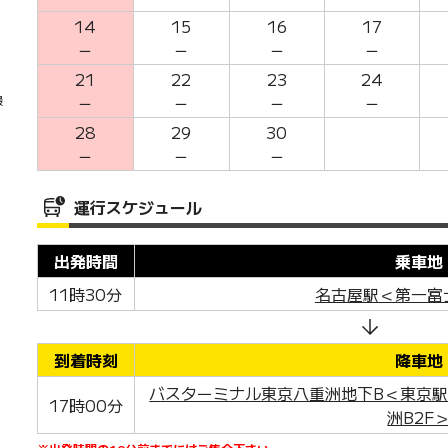
14
15
16
17
－
－
－
－
21
22
23
24
－
－
－
－
最
28
29
30
－
－
－
運行スケジュール
出発時間
乗車地
11時30分
名古屋駅＜第一富
到着時刻
降車地
バスターミナル東京八重洲地下B＜東京
17時00分
洲B2F