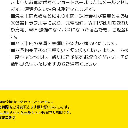
きましたお電話番号へショートメールまたはメールアド
ます。連絡のない場合は運行いたします。
■急な車両点検などにより車両・運行会社が変更となる
※機器トラブル等により、充電設備、WIFIが使用でき
り充電、WIFI設備のないバスになった場合でも、ご返
い。
■バス車内の禁酒・禁煙にご協力お願いいたします。
■ご予約完了後の日程変更・便の変更はできません。ご
一度キャンセルし、新たにご予約をお取りください。そ
数料が発生いたしますのでご注意ください。
は電話対応を一切行っておりません。
る質問
をご確認頂きます様お願いいたします。
LINE
または
メール
にてお問合せも可能です。
せはコチラ