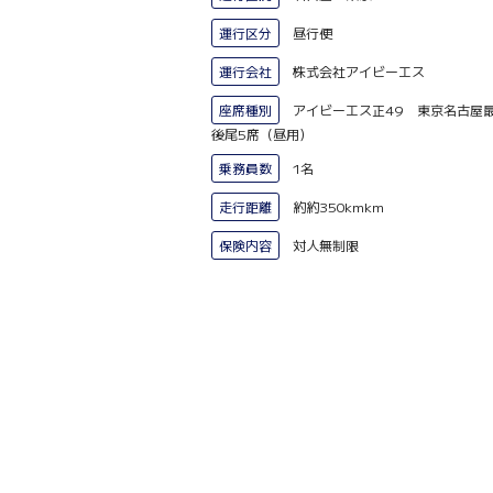
運行区分
昼行便
運行会社
株式会社アイビーエス
座席種別
アイビーエス正49 東京名古屋
後尾5席（昼用）
乗務員数
1名
走行距離
約約350kmkm
保険内容
対人無制限