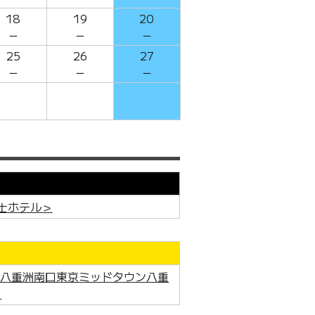
18
19
20
－
－
－
25
26
27
－
－
－
士ホテル＞
駅八重洲南口東京ミッドタウン八重
＞