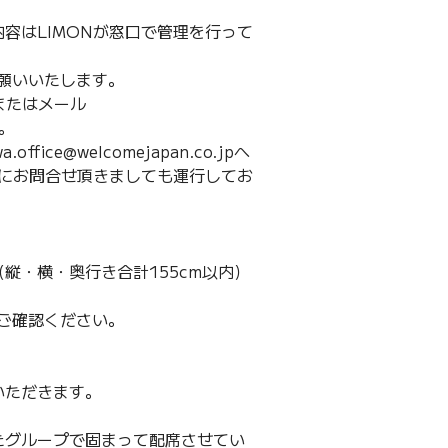
容はLIMONが窓口で管理を行って
願いいたします。
またはメール
す。
ce@welcomejapan.co.jpへ
Nにお問合せ頂きましても運行してお
縦・横・奥行き合計155cm以内）
ご確認ください。
いただきます。
たグループで固まって配席させてい