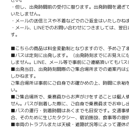
・但し、出発時間前の受付に限ります。出発時間を過ぎ
いたしません。
・メールの送信ミスや不着などでのご返金はいたしかね
・メール、LINEでのお問い合わせにつきましては、翌
す。
■こちらの商品は料金変動制となりますので、予めご了
■バスは定刻に出発します。（出発時刻までにお見えに
しません。LINE、メール等で事前にご連絡頂いてもバ
■出発当日、出発時刻間際のご集合場所までの道案内は公
しかねます。
ご集合場所は事前にご自身でお確かめの上、時間に余裕
い。
■ご集合場所で、乗務員からお声がけをすることは個人
せん。バスが到着した際に、ご自身で乗務員までお申し
■バスの運行・到着時間はあくまでも目安です。交通事
合、そのために生じたタクシー、宿泊施設、食事等の提
■車両のトラブルまたは天候・道路状況等によって運休