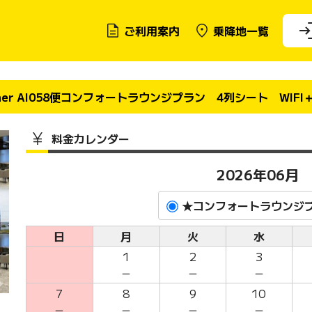
ご利用案内
乗降地一覧
 liner AI058便コンフォートラウンジプラン 4列シート WIF
料金カレンダー
2026年06月
★コンフォートラウンジ
日
月
火
水
1
2
3
－
－
－
7
8
9
10
－
－
－
－