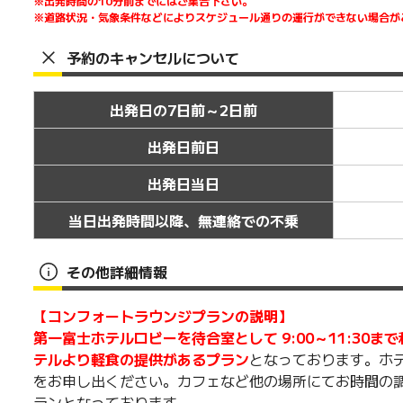
※出発時間の10分前までにはご集合下さい。
※道路状況・気象条件などによりスケジュール通りの運行ができない場合が
予約のキャンセルについて
出発日の7日前～2日前
出発日前日
出発日当日
当日出発時間以降、無連絡での不乗
その他詳細情報
【コンフォートラウンジプランの説明】
第一富士ホテルロビーを待合室として 9:00～11:30
テルより軽食の提供があるプラン
となっております。ホ
をお申し出ください。カフェなど他の場所にてお時間の
ランとなっております。