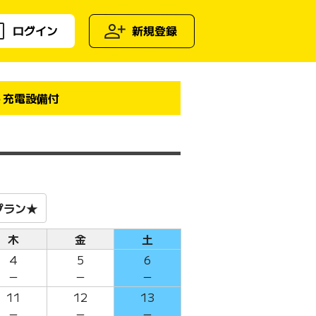
ログイン
新規登録
I＋充電設備付
プラン★
木
金
土
4
5
6
－
－
－
11
12
13
－
－
－