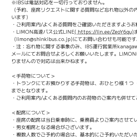
※IBSは電話対応を一切行っておりません。
（予約、座席リクエストに関する質問など忘れ物以外の内
います）
・ご利用案内/よくある質問をご確認いただきますようお
・LIMON高速バス公式LINE
( https://lin.ee/ZeoY6qu)
（limon@shinkibus.co.jp)にてお問い合わせも可能で
・注：忘れ物に関する事象のみ、IBS運行営業所kanagawa.offi
メールにてお問合せよろしくお願いいたします。LIMO
りませんので対応は出来かねます。
＜手荷物について＞
・トランクにてお預かりする手荷物は、おひとり様１つ（
までとなります。
・ご利用案内/よくある質問内のお荷物のご案内も併せて
＜配席について＞
・座席の配席は当日乗車時に、乗務員よりご案内させて
・男女相席となる場合がございます。
・複数人数でご予約の場合は、基本的にご予約いただい