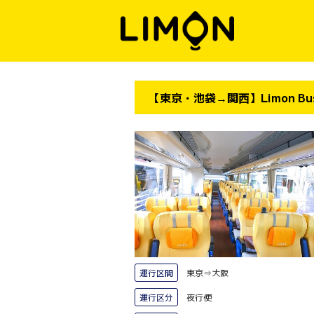
【東京・池袋→関西】Limon Bu
運行区間
東京⇒大阪
運行区分
夜行便