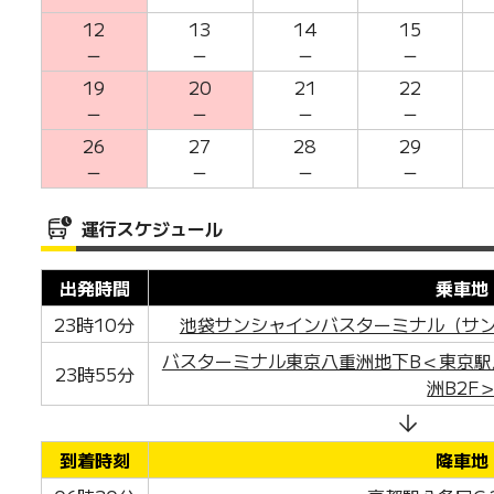
12
13
14
15
－
－
－
－
19
20
21
22
－
－
－
－
26
27
28
29
－
－
－
－
運行スケジュール
出発時間
乗車地
23時10分
池袋サンシャインバスターミナル（サ
バスターミナル東京八重洲地下B＜東京駅
23時55分
洲B2F
到着時刻
降車地