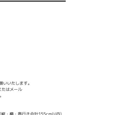
願いいたします。
またはメール
す。
縦・横・奥行き合計155cm以内）