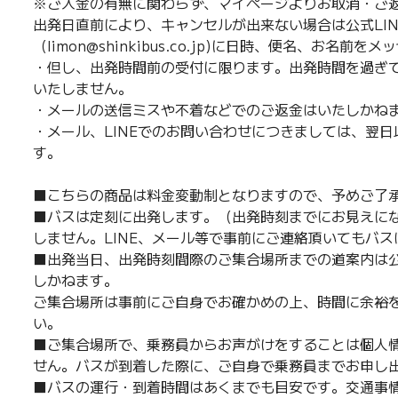
※ご入金の有無に関わらず、マイページよりお取消・ご
出発日直前により、キャンセルが出来ない場合は公式LI
（limon@shinkibus.co.jp)に日時、便名、お名
・但し、出発時間前の受付に限ります。出発時間を過ぎ
いたしません。
・メールの送信ミスや不着などでのご返金はいたしかね
・メール、LINEでのお問い合わせにつきましては、翌
す。
■こちらの商品は料金変動制となりますので、予めご了
■バスは定刻に出発します。（出発時刻までにお見えに
しません。LINE、メール等で事前にご連絡頂いてもバ
■出発当日、出発時刻間際のご集合場所までの道案内は公
しかねます。
ご集合場所は事前にご自身でお確かめの上、時間に余裕
い。
■ご集合場所で、乗務員からお声がけをすることは個人
せん。バスが到着した際に、ご自身で乗務員までお申し
■バスの運行・到着時間はあくまでも目安です。交通事