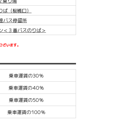
２乗り場
のりば（桜橋口）
速バス停留所
ン＜３番バスのりば＞
ございます。
乗車運賃の30％
乗車運賃の40％
乗車運賃の50％
乗車運賃の100％