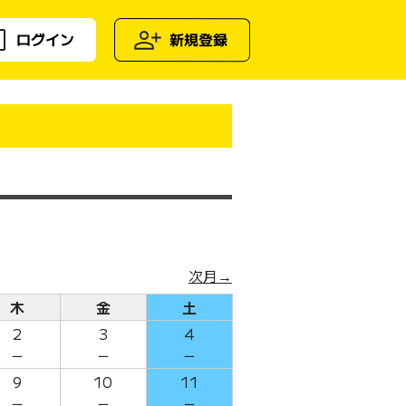
ログイン
新規登録
次月→
木
金
土
2
3
4
－
－
－
9
10
11
－
－
－