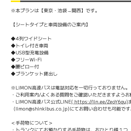
※本プランは【東京・池袋→関西】です。
【シートタイプと車両設備のご案内】
◆4列ワイドシート
◆トイレ付き車両
◆USB型充電設備
◆フリーWi-Fi
◆腰ピロー付
◆ブランケット貸出し
※LIMON高速バスは電話対応を一切行っておりません。
・ご利用案内/よくある質問をご確認いただきますようお
・LIMON高速バス公式LINE
( https://lin.ee/ZeoY6qu)
（limon@shinkibus.co.jp)にてお問い合わせも可能で
＜手荷物について＞
・トランクにてお預かりする手荷物は、おひとり様１つ（