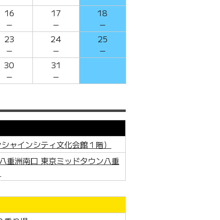
16
17
18
－
－
－
23
24
25
－
－
－
30
31
－
－
ンシャインシティ文化会館１階）
八重洲南口 東京ミッドタウン八重
＞