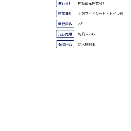
運行会社
神姫観光株式会社
座席種別
４列ワイドシート・トイレ付
乗務員数
2名
走行距離
約約565km
保険内容
対人無制限