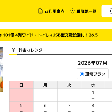
ご利用案内
乗降地一覧
s 101便 4列ワイド・トイレ+USB型充電設備付！26.5
料金カレンダー
2026年07月
通常プラン
日
月
火
水
1
－
5
6
7
8
－
－
－
－