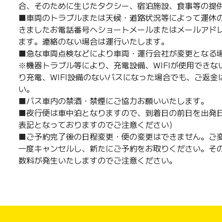
合、そのために生じたタクシー、宿泊施設、食事等の提
■車両のトラブルまたは天候・道路状況等によって運休
きましたお電話番号へショートメールまたはメールアド
ます。連絡のない場合は運行いたします。
■急な車両点検などにより車両・運行会社が変更となる
※機器トラブル等により、充電設備、WIFIが使用でき
り充電、WIFI設備のないバスになった場合でも、ご返
い。
■バス車内の禁酒・禁煙にご協力お願いいたします。
■夜行便は車中泊となりますので、到着日の前日を出発日
表記となっておりますのでご注意ください）
■ご予約完了後の日程変更・便の変更はできません。ご
一度キャンセルし、新たにご予約をお取りください。そ
数料が発生いたしますのでご注意ください。