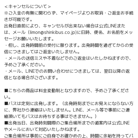
＜キャンセルについて＞
※ご入金の有無に関わらず、マイページよりお取消・ご返金お手続
きが可能です。
出発日直前により、キャンセルが出来ない場合は公式LINEまた
は、メール（limon@shinkibus.co.jp)に日時、便名、お名前をメッ
セージお願いいたします。
・但し、出発時間前の受付に限ります。出発時間を過ぎてからの受
信につきましてはご返金いたしません。
・メールの送信ミスや不着などでのご返金はいたしかねますので、
予めご了承ください。
・メール、LINEでのお問い合わせにつきましては、翌日以降の返
信となる場合がございます。
■こちらの商品は料金変動制となりますので、予めご了承くださ
い。
■バスは定刻に出発します。（出発時刻までにお見えにならない方
に、弊社から連絡はいたしません。LINE、メール等で事前にご連
絡頂いてもバスはお待ちする事はできません。）
■出発当日、出発時刻間際のご集合場所までの道案内は公式LINE
やメールにおいて対応いたしかねます。
ご集合場所は事前にご自身でお確かめの上、時間に余裕を持ってバ