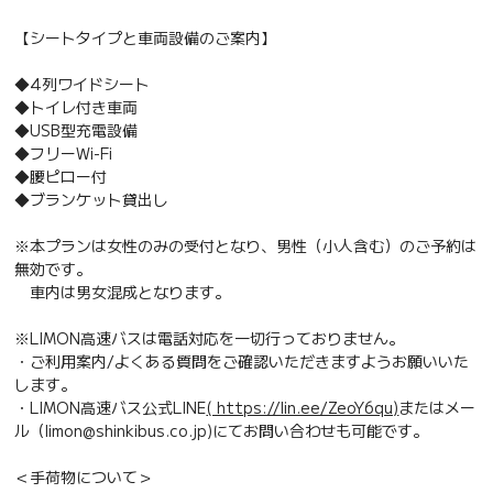
【シートタイプと車両設備のご案内】
◆4列ワイドシート
◆トイレ付き車両
◆USB型充電設備
◆フリーWi-Fi
◆腰ピロー付
◆ブランケット貸出し
※本プランは女性のみの受付となり、男性（小人含む）のご予約は
無効です。
車内は男女混成となります。
※LIMON高速バスは電話対応を一切行っておりません。
・ご利用案内/よくある質問をご確認いただきますようお願いいた
します。
・LIMON高速バス公式LINE
( https://lin.ee/ZeoY6qu)
またはメー
ル（limon@shinkibus.co.jp)にてお問い合わせも可能です。
＜手荷物について＞