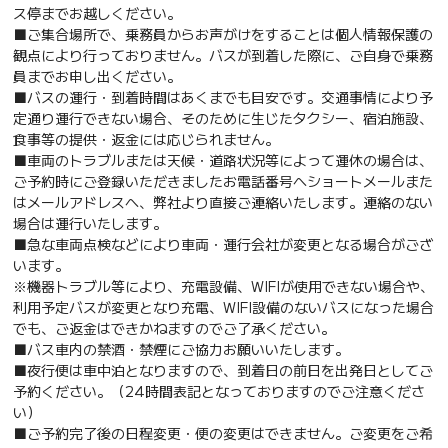
ス停までお越しください。
■ご集合場所で、乗務員からお声がけをすることは個人情報保護の
観点により行っておりません。バスが到着した際に、ご自身で乗務
員までお申し出ください。
■バスの運行・到着時間はあくまでも目安です。交通事情により予
定通り運行できない場合、そのために生じたタクシー、宿泊施設、
食事等の提供・返金には応じられません。
■車両のトラブルまたは天候・道路状況等によって運休の場合は、
ご予約時にご登録いただきましたお電話番号へショートメールまた
はメールアドレスへ、弊社より直接ご連絡いたします。連絡のない
場合は運行いたします。
■急な車両点検などにより車両・運行会社が変更となる場合がござ
います。
※機器トラブル等により、充電設備、WIFIが使用できない場合や、
利用予定バスが変更となり充電、WIFI設備のないバスになった場合
でも、ご返金はできかねますのでご了承ください。
■バス車内の禁酒・禁煙にご協力お願いいたします。
■夜行便は車中泊となりますので、到着日の前日を出発日としてご
予約ください。（24時間表記となっておりますのでご注意くださ
い）
■ご予約完了後の日程変更・便の変更はできません。ご変更をご希