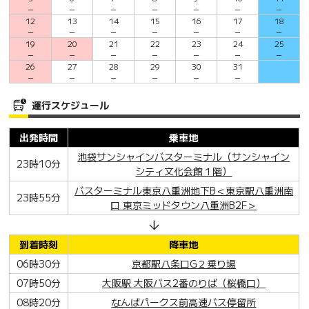
－
－
－
－
－
－
－
12
13
14
15
16
17
18
－
－
－
－
－
－
－
19
20
21
22
23
24
25
－
－
－
－
－
－
－
26
27
28
29
30
31
－
－
－
－
－
－
運行スケジュール
出発時間
乗車地
池袋サンシャインバスターミナル（サンシャイン
23時10分
シティ文化会館１階）
バスターミナル東京八重洲地下B＜東京駅八重洲南
23時55分
口 東京ミッドタウン八重洲B2F＞
到着時刻
降車地
06時30分
京都駅八条口G２乗り場
07時50分
大阪駅 大阪バス2番のりば（桜橋口）
08時20分
なんばパークス前高速バス停留所