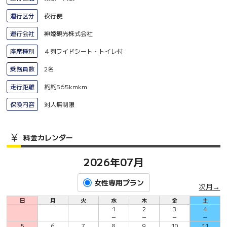
運行区分
夜行便
運行会社
神姫観光株式会社
座席種別
４列ワイドシート・トイレ付
乗務員数
2名
走行距離
約約565kmkm
保険内容
対人無制限
料金カレンダー
2026年07月
女性専用プラン
次月→
日
月
火
水
木
金
土
1
2
3
4
－
－
－
－
5
6
7
8
9
10
11