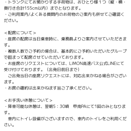
・トランクにてお預かりする手荷物は、おひとり様１つ（縦・横・
奥行き合計155cm以内）までとなります。
・ご利用案内/よくある質問内のお荷物のご案内も併せてご確認く
ださい。
＜配席について＞
・座席の配席は当日乗車時に、乗務員よりご案内させていただきま
す。
・複数人数でご予約の場合は、基本的にご予約いただいたグループ
で固まって配席させていただいております。
・お座席のリクエストについては、LIMON高速バス公式LINEにて
受け付けております。（出発日前日まで）
ご出発当日の座席リクエストには、対応出来かねる場合がござい
ます。
・お席の確約は出来かねます旨ご了承ください。
＜お手洗い休憩について＞
・降車可能な休憩は、翌朝5：30頃 甲南PAにて1回のみとなりま
す。
車内にトイレ設備がございますので、車内のトイレをご利用くだ
さい。