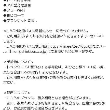
◆USB型充電設備
◆フリーWi-Fi
◆腰ピロー付
◆ブランケット貸出し
※LIMON高速バスは電話対応を一切行っておりません。
・ご利用案内/よくある質問をご確認いただきますようお願いいた
します。
・LIMON高速バス公式LINE
( https://lin.ee/ZeoY6qu)
またはメー
ル（limon@shinkibus.co.jp)にてお問い合わせも可能です。
＜手荷物について＞
・トランクにてお預かりする手荷物は、おひとり様１つ（縦・横・
奥行き合計155cm以内）までとなります。
・ご利用案内/よくある質問内のお荷物のご案内も併せてご確認く
ださい。
＜配席について＞
・こちらのプランは、男女相席となる場合がございます。
また、複数人数でご予約を頂きました場合でも、座席集客状況に
より、お座席が離れる場合がございます。