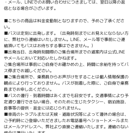
・メール、LINEでのお問い合わせにつきましては、翌日以降の返
信となる場合がございます。
■こちらの商品は料金変動制となりますので、予めご了承くださ
い。
■バスは定刻に出発します。（出発時刻までにお見えにならない方
に、弊社から連絡はいたしません。LINE、メール等で事前にご連
絡頂いてもバスはお待ちする事はできません。）
■出発当日、出発時刻間際のご集合場所までの道案内は公式LINE
やメールにおいて対応いたしかねます。
ご集合場所は事前にご自身でお確かめの上、時間に余裕を持ってバ
ス停までお越しください。
■ご集合場所で、乗務員からお声がけをすることは個人情報保護の
観点により行っておりません。バスが到着した際に、ご自身で乗務
員までお申し出ください。
■バスの運行・到着時間はあくまでも目安です。交通事情により予
定通り運行できない場合、そのために生じたタクシー、宿泊施設、
食事等の提供・返金には応じられません。
■車両のトラブルまたは天候・道路状況等によって運休の場合は、
ご予約時にご登録いただきましたお電話番号へショートメールまた
はメールアドレスへ、弊社より直接ご連絡いたします。連絡のない
場合は運行いたします。