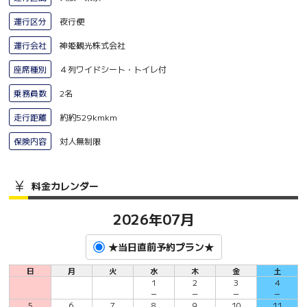
運行区分
夜行便
運行会社
神姫観光株式会社
座席種別
４列ワイドシート・トイレ付
乗務員数
2名
走行距離
約約529kmkm
保険内容
対人無制限
料金カレンダー
2026年07月
★当日直前予約プラン★
日
月
火
水
木
金
土
1
2
3
4
－
－
－
－
5
6
7
8
9
10
11