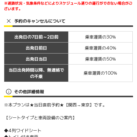
※道路状況・気象条件などによりスケジュール通りの運行ができない場合がご
ざいます。
予約のキャンセルについて
出発日の7日前～2日前
乗車運賃の30％
出発日前日
乗車運賃の40％
出発日当日
乗車運賃の50％
当日出発時間以降、無連絡で
乗車運賃の100％
の不乗
その他詳細情報
※本プランは★当日直前予約★【関西→東京】です。
【シートタイプと車両設備のご案内】
◆4列ワイドシート
◆トイレ付き車両