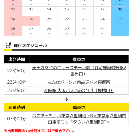
－
－
－
－
－
－
－
12
13
14
15
16
17
18
－
－
－
－
－
－
－
19
20
21
22
23
24
25
－
－
－
－
－
－
－
26
27
28
29
30
31
－
－
－
－
－
－
運行スケジュール
出発時間
乗車地
天王寺あべのキューズモール前（谷町線阿倍野駅2
22時50分
番出口）
23時10分
なんばパークス前高速バス停留所
23時50分
大阪駅 大阪バス2番のりば（桜橋口）
到着時刻
降車地
バスターミナル東京八重洲地下B＜東京駅八重洲南
07時00分
口東京ミッドタウン八重洲B2F＞
※出発時間の10分前までにはご集合下さい。