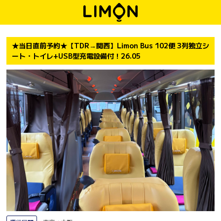
★当日直前予約★【TDR→関西】Limon Bus 102便 3列独立シ
ート・トイレ+USB型充電設備付！26.05