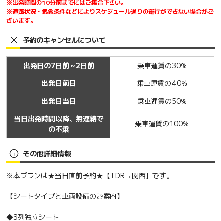
※出発時間の10分前までにはご集合下さい。
※道路状況・気象条件などによりスケジュール通りの運行ができない場合がご
ざいます。
予約のキャンセルについて
出発日の7日前～2日前
乗車運賃の30％
出発日前日
乗車運賃の40％
出発日当日
乗車運賃の50％
当日出発時間以降、無連絡で
乗車運賃の100％
の不乗
その他詳細情報
※本プランは★当日直前予約★【TDR→関西】です。
【シートタイプと車両設備のご案内】
◆3列独立シート