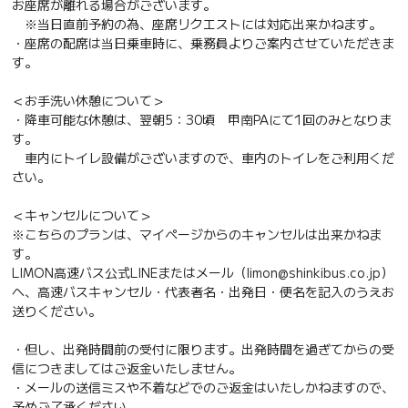
お座席が離れる場合がございます。
※当日直前予約の為、座席リクエストには対応出来かねます。
・座席の配席は当日乗車時に、乗務員よりご案内させていただきま
す。
＜お手洗い休憩について＞
・降車可能な休憩は、翌朝5：30頃 甲南PAにて1回のみとなりま
す。
車内にトイレ設備がございますので、車内のトイレをご利用くだ
さい。
＜キャンセルについて＞
※こちらのプランは、マイページからのキャンセルは出来かねま
す。
LIMON高速バス公式LINEまたはメール（limon@shinkibus.co.jp）
へ、高速バスキャンセル・代表者名・出発日・便名を記入のうえお
送りください。
・但し、出発時間前の受付に限ります。出発時間を過ぎてからの受
信につきましてはご返金いたしません。
・メールの送信ミスや不着などでのご返金はいたしかねますので、
予めご了承ください。