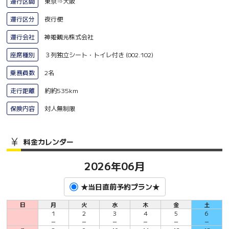
運行区間
東京⇒大阪
運行区分
夜行便
運行会社
神姫観光株式会社
座席種別
３列独立シート・トイレ付き (002.102)
乗務員数
2名
走行距離
約約535km
保険内容
対人無制限
料金カレンダー
2026年06月
★当日直前予約プラン★
日
月
火
水
木
金
土
1
2
3
4
5
6
－
－
－
－
－
－