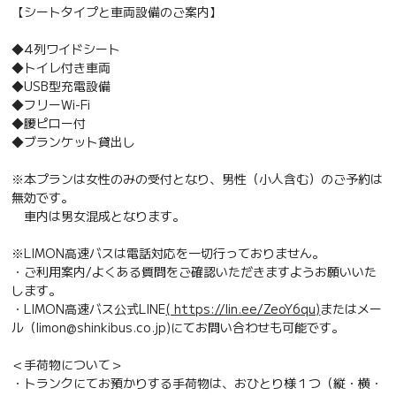
【シートタイプと車両設備のご案内】
◆4列ワイドシート
◆トイレ付き車両
◆USB型充電設備
◆フリーWi-Fi
◆腰ピロー付
◆ブランケット貸出し
※本プランは女性のみの受付となり、男性（小人含む）のご予約は
無効です。
車内は男女混成となります。
※LIMON高速バスは電話対応を一切行っておりません。
・ご利用案内/よくある質問をご確認いただきますようお願いいた
します。
・LIMON高速バス公式LINE
( https://lin.ee/ZeoY6qu)
またはメー
ル（limon@shinkibus.co.jp)にてお問い合わせも可能です。
＜手荷物について＞
・トランクにてお預かりする手荷物は、おひとり様１つ（縦・横・