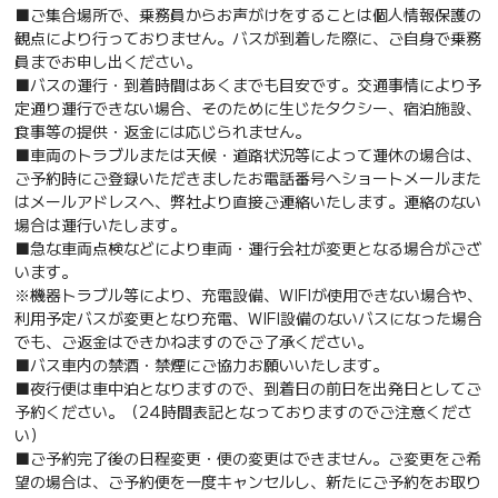
■ご集合場所で、乗務員からお声がけをすることは個人情報保護の
観点により行っておりません。バスが到着した際に、ご自身で乗務
員までお申し出ください。
■バスの運行・到着時間はあくまでも目安です。交通事情により予
定通り運行できない場合、そのために生じたタクシー、宿泊施設、
食事等の提供・返金には応じられません。
■車両のトラブルまたは天候・道路状況等によって運休の場合は、
ご予約時にご登録いただきましたお電話番号へショートメールまた
はメールアドレスへ、弊社より直接ご連絡いたします。連絡のない
場合は運行いたします。
■急な車両点検などにより車両・運行会社が変更となる場合がござ
います。
※機器トラブル等により、充電設備、WIFIが使用できない場合や、
利用予定バスが変更となり充電、WIFI設備のないバスになった場合
でも、ご返金はできかねますのでご了承ください。
■バス車内の禁酒・禁煙にご協力お願いいたします。
■夜行便は車中泊となりますので、到着日の前日を出発日としてご
予約ください。（24時間表記となっておりますのでご注意くださ
い）
■ご予約完了後の日程変更・便の変更はできません。ご変更をご希
望の場合は、ご予約便を一度キャンセルし、新たにご予約をお取り