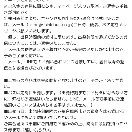
※ご入金の有無に関わらず、マイページよりお取消・ご返金お手続
きが可能です。
出発日直前により、キャンセルが出来ない場合は公式LINEまた
は、メール（limon@shinkibus.co.jp)に日時、便名、お名前をメッ
セージお願いいたします。
・但し、出発時間前の受付に限ります。出発時間を過ぎてからの受
信につきましてはご返金いたしません。
・メールの送信ミスや不着などでのご返金はいたしかねますので、
予めご了承ください。
・メール、LINEでのお問い合わせにつきましては、翌日以降の返
信となる場合がございます。
■こちらの商品は料金変動制となりますので、予めご了承くださ
い。
■バスは定刻に出発します。（出発時刻までにお見えにならない方
に、弊社から連絡はいたしません。LINE、メール等で事前にご連
絡頂いてもバスはお待ちする事はできません。）
■出発当日、出発時刻間際のご集合場所までの道案内は公式LINE
やメールにおいて対応いたしかねます。
ご集合場所は事前にご自身でお確かめの上、時間に余裕を持ってバ
ス停までお越しください。