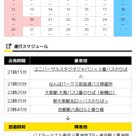
－
－
－
－
－
－
－
12
13
14
15
16
17
18
－
－
－
－
－
－
－
19
20
21
22
23
24
25
－
－
－
－
－
－
－
26
27
28
29
30
31
－
－
－
－
－
－
運行スケジュール
出発時間
乗車地
ユニバーサルスタジオジャパン＜３番バスのりば
21時15分
＞
21時50分
なんばパークス前高速バス停留所
22時20分
大阪駅 大阪バス2番のりば（桜橋口）
22時35分
新大阪駅北口＜バスのりば＞
23時45分
京都駅八条口G２乗り場
到着時刻
降車地
バスターミナル東京八重洲地下B＜東京駅八重洲南