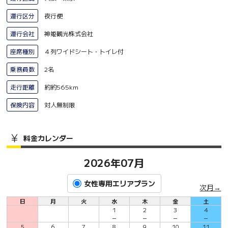
運行区分
夜行便
運行会社
神姫観光株式会社
座席種別
４列ワイドシート・トイレ付
乗務員数
2名
走行距離
約約565km
保険内容
対人無制限
料金カレンダー
2026年07月
女性専用エリアプラン
次月→
日
月
火
水
木
金
土
1
2
3
4
－
－
－
－
5
6
7
8
9
10
11