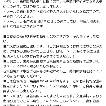
・但し、出発時間前の受付に限ります。出発時間を過ぎてからの受
信につきましてはご返金いたしません。
・メールの送信ミスや不着などでのご返金はいたしかねますので、
予めご了承ください。
・メール、LINEでのお問い合わせにつきましては、翌日以降の返
信となる場合がございます。
■こちらの商品は料金変動制となりますので、予めご了承くださ
い。
■バスは定刻に出発します。（出発時刻までにお見えにならない方
に、弊社から連絡はいたしません。LINE、メール等で事前にご連
絡頂いてもバスはお待ちする事はできません。）
■出発当日、出発時刻間際のご集合場所までの道案内は公式LINE
やメールにおいて対応いたしかねます。
ご集合場所は事前にご自身でお確かめの上、時間に余裕を持ってバ
ス停までお越しください。
■ご集合場所で、乗務員からお声がけをすることは個人情報保護の
観点により行っておりません。バスが到着した際に、ご自身で乗務
員までお申し出ください。
■バスの運行・到着時間はあくまでも目安です。交通事情により予
定通り運行できない場合、そのために生じたタクシー、宿泊施設、
食事等の提供・返金には応じられません。