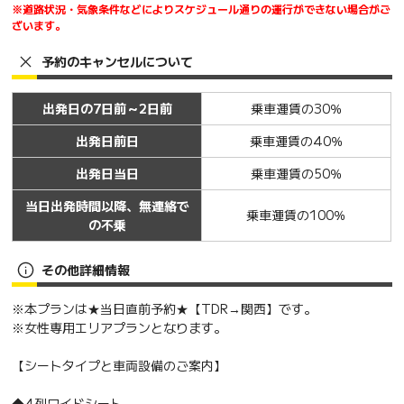
※道路状況・気象条件などによりスケジュール通りの運行ができない場合がご
ざいます。
予約のキャンセルについて
出発日の7日前～2日前
乗車運賃の30％
出発日前日
乗車運賃の40％
出発日当日
乗車運賃の50％
当日出発時間以降、無連絡で
乗車運賃の100％
の不乗
その他詳細情報
※本プランは★当日直前予約★【TDR→関西】です。
※女性専用エリアプランとなります。
【シートタイプと車両設備のご案内】
◆4列ワイドシート