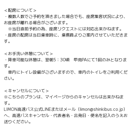
＜配席について＞
・複数人数でご予約を頂きました場合でも、座席集客状況により、
お座席が離れる場合がございます。
※当日直前予約の為、座席リクエストには対応出来かねます。
・座席の配席は当日乗車時に、乗務員よりご案内させていただきま
す。
＜お手洗い休憩について＞
・降車可能な休憩は、翌朝5：30頃 甲南PAにて1回のみとなりま
す。
車内にトイレ設備がございますので、車内のトイレをご利用くだ
さい。
＜キャンセルについて＞
※こちらのプランは、マイページからのキャンセルは出来かねま
す。
LIMON高速バス公式LINEまたはメール（limon@shinkibus.co.jp）
へ、高速バスキャンセル・代表者名・出発日・便名を記入のうえお
送りください。