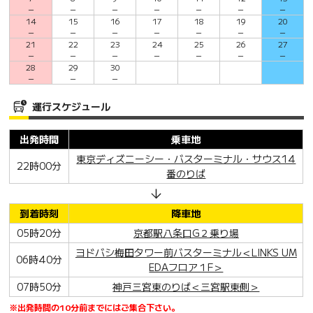
－
－
－
－
－
－
－
14
15
16
17
18
19
20
－
－
－
－
－
－
－
21
22
23
24
25
26
27
－
－
－
－
－
－
－
28
29
30
－
－
－
運行スケジュール
出発時間
乗車地
東京ディズニーシー・バスターミナル・サウス14
22時00分
番のりば
到着時刻
降車地
05時20分
京都駅八条口G２乗り場
ヨドバシ梅田タワー前バスターミナル＜LINKS UM
06時40分
EDAフロア１F＞
07時50分
神戸三宮東のりば＜三宮駅東側＞
※出発時間の10分前までにはご集合下さい。