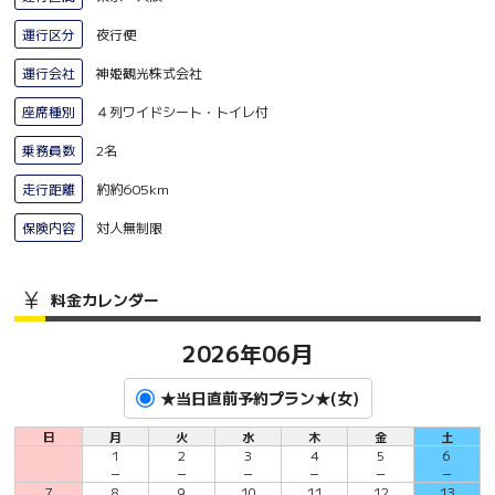
運行区分
夜行便
運行会社
神姫観光株式会社
座席種別
４列ワイドシート・トイレ付
乗務員数
2名
走行距離
約約605km
保険内容
対人無制限
料金カレンダー
2026年06月
★当日直前予約プラン★(女)
日
月
火
水
木
金
土
1
2
3
4
5
6
－
－
－
－
－
－
7
8
9
10
11
12
13