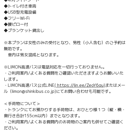
◆トイレ付き車両
◆USB型充電設備
◆フリーWi-Fi
◆腰ピロー付
◆ブランケット貸出し
※本プランは女性のみの受付となり、男性（小人含む）のご予約は
無効です。
車内は男女混成となります。
※LIMON高速バスは電話対応を一切行っておりません。
・ご利用案内/よくある質問をご確認いただきますようお願いいた
します。
・LIMON高速バス公式LINE
( https://lin.ee/ZeoY6qu)
またはメー
ル（limon@shinkibus.co.jp)にてお問い合わせも可能です。
＜手荷物について＞
・トランクにてお預かりする手荷物は、おひとり様１つ（縦・横・
奥行き合計155cm以内）までとなります。
・ご利用案内/よくある質問内のお荷物のご案内も併せてご確認く
ださい。