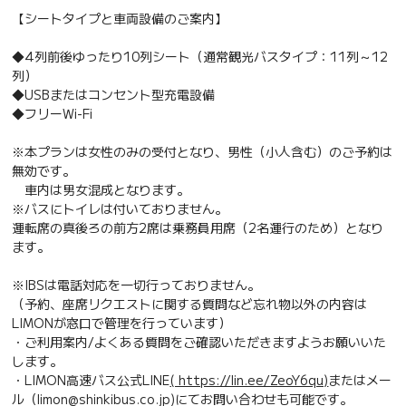
【シートタイプと車両設備のご案内】
◆4列前後ゆったり10列シート（通常観光バスタイプ：11列～12
列）
◆USBまたはコンセント型充電設備
◆フリーWi-Fi
※本プランは女性のみの受付となり、男性（小人含む）のご予約は
無効です。
車内は男女混成となります。
※バスにトイレは付いておりません。
運転席の真後ろの前方2席は乗務員用席（2名運行のため）となり
ます。
※IBSは電話対応を一切行っておりません。
（予約、座席リクエストに関する質問など忘れ物以外の内容は
LIMONが窓口で管理を行っています）
・ご利用案内/よくある質問をご確認いただきますようお願いいた
します。
・LIMON高速バス公式LINE
( https://lin.ee/ZeoY6qu)
またはメー
ル（limon@shinkibus.co.jp)にてお問い合わせも可能です。