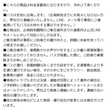
■こちらの商品は料金変動制となりますので、予めご了承くださ
い。
■バスは定刻に出発します。（出発時刻までにお見えにならない方
に、弊社から連絡はいたしません。LINE、メール等で事前にご連
絡頂いてもバスはお待ちする事はできません。）
■出発当日、出発時刻間際のご集合場所までの道案内は公式LINE
やメールにおいて対応いたしかねます。
ご集合場所は事前にご自身でお確かめの上、時間に余裕を持ってバ
ス停までお越しください。
■ご集合場所で、乗務員からお声がけをすることは個人情報保護の
観点により行っておりません。バスが到着した際に、ご自身で乗務
員までお申し出ください。
■バスの運行・到着時間はあくまでも目安です。交通事情により予
定通り運行できない場合、そのために生じたタクシー、宿泊施設、
食事等の提供・返金には応じられません。
■車両のトラブルまたは天候・道路状況等によって運休の場合は、
ご予約時にご登録いただきましたお電話番号へショートメールまた
はメールアドレスへ、弊社より直接ご連絡いたします。連絡のない
場合は運行いたします。
■急な車両点検などにより車両・運行会社が変更となる場合がござ
います。