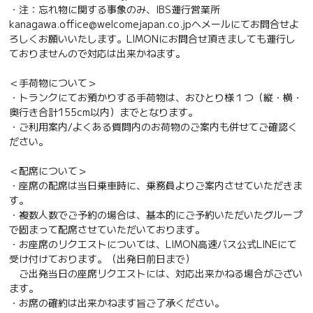
・注：忘れ物に関する事象のみ、IBS運行営業所
kanagawa.office@welcomejapan.co.jpへメールにてお問合せよ
ろしくお願いいたします。LIMONにお問合せ頂きましても運行し
ておりませんので対応は出来かねます。
＜手荷物について＞
・トランクにてお預かりする手荷物は、おひとり様１つ（縦・横・
奥行き合計155cm以内）までとなります。
・ご利用案内/よくある質問内のお荷物のご案内も併せてご確認く
ださい。
＜配席について＞
・座席の配席は当日乗車時に、乗務員よりご案内させていただきま
す。
・複数人数でご予約の場合は、基本的にご予約いただいたグループ
で固まって配席させていただいております。
・お座席のリクエストについては、LIMON高速バス公式LINEにて
受け付けております。（出発日前日まで）
ご出発当日の座席リクエストには、対応出来かねる場合がござい
ます。
・お席の確約は出来かねます旨ご了承ください。