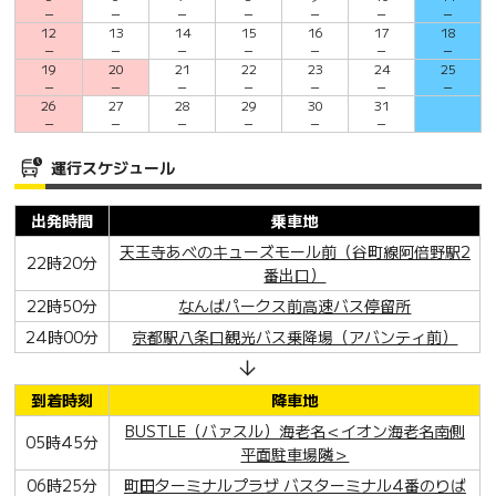
－
－
－
－
－
－
－
12
13
14
15
16
17
18
－
－
－
－
－
－
－
19
20
21
22
23
24
25
－
－
－
－
－
－
－
26
27
28
29
30
31
－
－
－
－
－
－
運行スケジュール
出発時間
乗車地
天王寺あべのキューズモール前（谷町線阿倍野駅2
22時20分
番出口）
22時50分
なんばパークス前高速バス停留所
24時00分
京都駅八条口観光バス乗降場（アバンティ前）
到着時刻
降車地
BUSTLE（バァスル）海老名＜イオン海老名南側
05時45分
平面駐車場隣＞
06時25分
町田ターミナルプラザ バスターミナル4番のりば