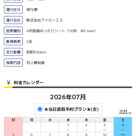
運行区分
夜行便
運行会社
株式会社アイビーエス
座席種別
4列前後ゆったりシート（10列 IBS liner）
乗務員数
2名
走行距離
約約650km
保険内容
対人無制限
料金カレンダー
2026年07月
★当日直前予約プラン★(女)
次月→
日
月
火
水
木
金
土
1
2
3
4
－
－
－
－
5
6
7
8
9
10
11