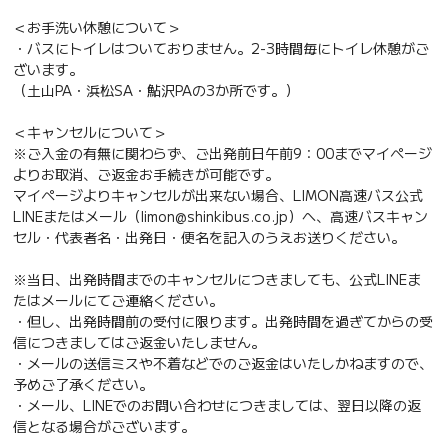
＜お手洗い休憩について＞
・バスにトイレはついておりません。2-3時間毎にトイレ休憩がご
ざいます。
（土山PA・浜松SA・鮎沢PAの3か所です。）
＜キャンセルについて＞
※ご入金の有無に関わらず、ご出発前日午前9：00までマイページ
よりお取消、ご返金お手続きが可能です。
マイページよりキャンセルが出来ない場合、LIMON高速バス公式
LINEまたはメール（limon@shinkibus.co.jp）へ、高速バスキャン
セル・代表者名・出発日・便名を記入のうえお送りください。
※当日、出発時間までのキャンセルにつきましても、公式LINEま
たはメールにてご連絡ください。
・但し、出発時間前の受付に限ります。出発時間を過ぎてからの受
信につきましてはご返金いたしません。
・メールの送信ミスや不着などでのご返金はいたしかねますので、
予めご了承ください。
・メール、LINEでのお問い合わせにつきましては、翌日以降の返
信となる場合がございます。