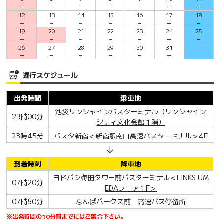
－
－
－
－
－
－
－
12
13
14
15
16
17
18
－
－
－
－
－
－
－
19
20
21
22
23
24
25
－
－
－
－
－
－
－
26
27
28
29
30
31
－
－
－
－
－
－
運行スケジュール
出発時間
乗車地
池袋サンシャインバスターミナル（サンシャイン
23時00分
シティ文化会館１階）
23時45分
バスタ新宿＜新宿駅南口高速バスターミナル＞4F
到着時刻
降車地
ヨドバシ梅田タワー前バスターミナル＜LINKS UM
07時20分
EDAフロア１F＞
07時50分
なんばパークス前 高速バス停留所
※出発時間の10分前までにはご集合下さい。