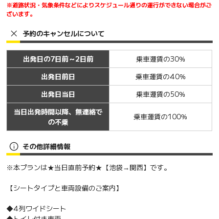
※道路状況・気象条件などによりスケジュール通りの運行ができない場合がご
ざいます。
予約のキャンセルについて
出発日の7日前～2日前
乗車運賃の30％
出発日前日
乗車運賃の40％
出発日当日
乗車運賃の50％
当日出発時間以降、無連絡で
乗車運賃の100％
の不乗
その他詳細情報
※本プランは★当日直前予約★【池袋→関西】です。
【シートタイプと車両設備のご案内】
◆4列ワイドシート
◆トイレ付き車両