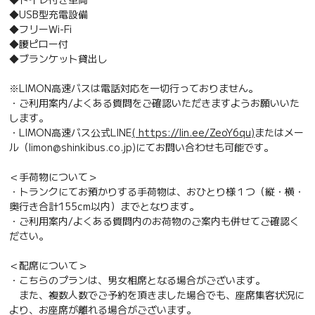
◆USB型充電設備
◆フリーWi-Fi
◆腰ピロー付
◆ブランケット貸出し
※LIMON高速バスは電話対応を一切行っておりません。
・ご利用案内/よくある質問をご確認いただきますようお願いいた
します。
・LIMON高速バス公式LINE
( https://lin.ee/ZeoY6qu)
またはメー
ル（limon@shinkibus.co.jp)にてお問い合わせも可能です。
＜手荷物について＞
・トランクにてお預かりする手荷物は、おひとり様１つ（縦・横・
奥行き合計155cm以内）までとなります。
・ご利用案内/よくある質問内のお荷物のご案内も併せてご確認く
ださい。
＜配席について＞
・こちらのプランは、男女相席となる場合がございます。
また、複数人数でご予約を頂きました場合でも、座席集客状況に
より、お座席が離れる場合がございます。