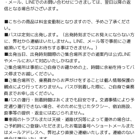
・メール、LINEでのお問い合わせにつきましては、翌日以降の返
信となる場合がございます。
■こちらの商品は料金変動制となりますので、予めご了承くださ
い。
■バスは定刻に出発します。（出発時刻までにお見えにならない方
に、弊社から連絡はいたしません。LINE、メール等で事前にご連
絡頂いてもバスはお待ちする事はできません。）
■出発当日、出発時刻間際のご集合場所までの道案内は公式LINE
やメールにおいて対応いたしかねます。
ご集合場所は事前にご自身でお確かめの上、時間に余裕を持ってバ
ス停までお越しください。
■ご集合場所で、乗務員からお声がけをすることは個人情報保護の
観点により行っておりません。バスが到着した際に、ご自身で乗務
員までお申し出ください。
■バスの運行・到着時間はあくまでも目安です。交通事情により予
定通り運行できない場合、そのために生じたタクシー、宿泊施設、
食事等の提供・返金には応じられません。
■車両のトラブルまたは天候・道路状況等によって運休の場合は、
ご予約時にご登録いただきましたお電話番号へショートメールまた
はメールアドレスへ、弊社より直接ご連絡いたします。連絡のない
場合は運行いたします。