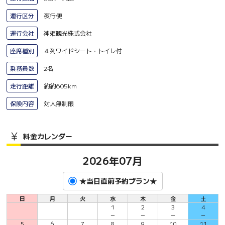
運行区分
夜行便
運行会社
神姫観光株式会社
座席種別
４列ワイドシート・トイレ付
乗務員数
2名
走行距離
約約605km
保険内容
対人無制限
料金カレンダー
2026年07月
★当日直前予約プラン★
日
月
火
水
木
金
土
1
2
3
4
－
－
－
－
5
6
7
8
9
10
11