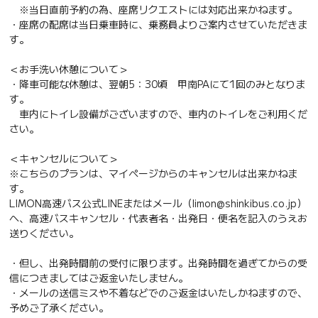
※当日直前予約の為、座席リクエストには対応出来かねます。
・座席の配席は当日乗車時に、乗務員よりご案内させていただきま
す。
＜お手洗い休憩について＞
・降車可能な休憩は、翌朝5：30頃 甲南PAにて1回のみとなりま
す。
車内にトイレ設備がございますので、車内のトイレをご利用くだ
さい。
＜キャンセルについて＞
※こちらのプランは、マイページからのキャンセルは出来かねま
す。
LIMON高速バス公式LINEまたはメール（limon@shinkibus.co.jp）
へ、高速バスキャンセル・代表者名・出発日・便名を記入のうえお
送りください。
・但し、出発時間前の受付に限ります。出発時間を過ぎてからの受
信につきましてはご返金いたしません。
・メールの送信ミスや不着などでのご返金はいたしかねますので、
予めご了承ください。