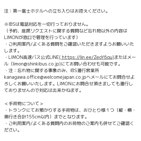
注：第一富士ホテルへの立ち入りはお控えください。
※IBSは電話対応を一切行っておりません。
（予約、座席リクエストに関する質問など忘れ物以外の内容は
LIMONが窓口で管理を行っています）
・ご利用案内/よくある質問をご確認いただきますようお願いいた
します。
・LIMON高速バス公式LINE
( https://lin.ee/ZeoY6qu)
またはメー
ル（limon@shinkibus.co.jp)にてお問い合わせも可能です。
・注：忘れ物に関する事象のみ、IBS運行営業所
kanagawa.office@welcomejapan.co.jpへメールにてお問合せよ
ろしくお願いいたします。LIMONにお問合せ頂きましても運行し
ておりませんので対応は出来かねます。
＜手荷物について＞
・トランクにてお預かりする手荷物は、おひとり様１つ（縦・横・
奥行き合計155cm以内）までとなります。
・ご利用案内/よくある質問内のお荷物のご案内も併せてご確認く
ださい。