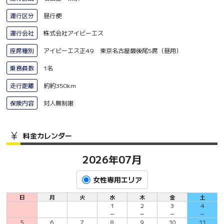
運行区分
昼行便
運行会社
株式会社アイビーエス
座席種別
アイビーエス正49 東京名古屋最後尾5席（昼用）
乗務員数
1名
走行距離
約約350km
保険内容
対人無制限
料金カレンダー
2026年07月
女性専用エリア
日
月
火
水
木
金
土
1
2
3
4
－
－
－
－
5
6
7
8
9
10
11