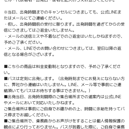
※当日、出発時間までのキャンセルにつきましても、公式LINEま
たはメールにてご連絡ください。
・但し、出発時間前の受付に限ります。出発時間を過ぎてからの受
信につきましてはご返金いたしません。
・メールの送信ミスや不着などでのご返金はいたしかねますので、
予めご了承ください。
・メール、LINEでのお問い合わせにつきましては、翌日以降の返
信となる場合がございます。
■こちらの商品は料金変動制となりますので、予めご了承くださ
い。
■バスは定刻に出発します。（出発時刻までにお見えにならない方
に、弊社から連絡はいたしません。LINE、メール等で事前にご連
絡頂いてもバスはお待ちする事はできません。）
■出発当日、出発時刻間際のご集合場所までの道案内は公式LINE
やメールにおいて対応いたしかねます。
ご集合場所は事前にご自身でお確かめの上、時間に余裕を持ってバ
ス停までお越しください。
■ご集合場所で、乗務員からお声がけをすることは個人情報保護の
観点により行っておりません。バスが到着した際に、ご自身で乗務