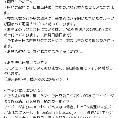
＜配席について＞
・座席の配席は当日乗車時に、乗務員よりご案内させていただきま
す。
・複数人数でご予約の場合は、基本的にご予約いただいたグループ
で固まって配席させていただいております。
・お座席のリクエストについては、LIMON高速バス公式LINEにて
受け付けております。（出発日前日まで）
ご出発当日の座席リクエストには、対応出来かねる場合がござい
ます。
・お席の確約は出来かねます旨ご了承ください。
＜お手洗い休憩について＞
・バスにトイレはついておりません。約2時間毎にトイレ休憩がご
ざいます。
（遠州森町PA、鮎沢PAの2か所です。）
＜キャンセルについて＞
※ご入金の有無に関わらず、ご出発前日午前9：00までマイページ
よりお取消、ご返金お手続きが可能です。
マイページよりキャンセルが出来ない場合、LIMON高速バス公式
LINEまたはメール（limon@shinkibus.co.jp）へ、高速バスキャン
セル・代表者名・出発日・便名を記入のうえお送りください。