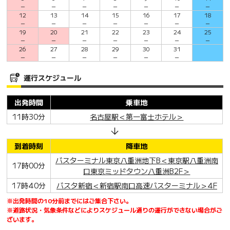
－
－
－
－
－
－
－
12
13
14
15
16
17
18
－
－
－
－
－
－
－
19
20
21
22
23
24
25
－
－
－
－
－
－
－
26
27
28
29
30
31
－
－
－
－
－
－
運行スケジュール
出発時間
乗車地
11時30分
名古屋駅＜第一富士ホテル＞
到着時刻
降車地
バスターミナル東京八重洲地下B＜東京駅八重洲南
17時00分
口東京ミッドタウン八重洲B2F＞
17時40分
バスタ新宿＜新宿駅南口高速バスターミナル＞4F
※出発時間の10分前までにはご集合下さい。
※道路状況・気象条件などによりスケジュール通りの運行ができない場合がご
ざいます。