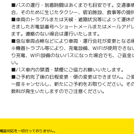
■バスの運行・到着時間はあくまでも目安です。交通事
合、そのために生じたタクシー、宿泊施設、食事等の提
■車両のトラブルまたは天候・道路状況等によって運休
きましたお電話番号へショートメールまたはメールアド
ます。連絡のない場合は運行いたします。
■急な車両点検などにより車両・運行会社が変更となる
※機器トラブル等により、充電設備、WIFIが使用でき
り充電、WIFI設備のないバスになった場合でも、ご返
い。
■バス車内の禁酒・禁煙にご協力お願いいたします。
■ご予約完了後の日程変更・便の変更はできません。ご
一度キャンセルし、新たにご予約をお取りください。そ
数料が発生いたしますのでご注意ください。
は電話対応を一切行っておりません。