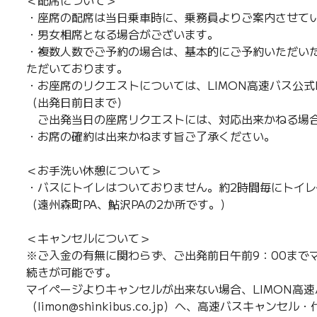
＜配席について＞
・座席の配席は当日乗車時に、乗務員よりご案内させて
・男女相席となる場合がございます。
・複数人数でご予約の場合は、基本的にご予約いただい
ただいております。
・お座席のリクエストについては、LIMON高速バス公式
（出発日前日まで）
ご出発当日の座席リクエストには、対応出来かねる場
・お席の確約は出来かねます旨ご了承ください。
＜お手洗い休憩について＞
・バスにトイレはついておりません。約2時間毎にトイ
（遠州森町PA、鮎沢PAの2か所です。）
＜キャンセルについて＞
※ご入金の有無に関わらず、ご出発前日午前9：00まで
続きが可能です。
マイページよりキャンセルが出来ない場合、LIMON高速
（limon@shinkibus.co.jp）へ、高速バスキャ