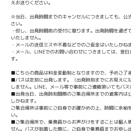
えお送りください。
※当日、出発時間までのキャンセルにつきましても、公式
さい。
・但し、出発時間前の受付に限ります。出発時間を過ぎ
いたしません。
・メールの送信ミスや不着などでのご返金はいたしかね
・メール、LINEでのお問い合わせにつきましては、翌
す。
■こちらの商品は料金変動制となりますので、予めご了
■バスは定刻に出発します。（出発時刻までにお見えに
しません。LINE、メール等で事前にご連絡頂いてもバ
■出発当日、出発時刻間際のご集合場所までの道案内は公
しかねます。
ご集合場所は事前にご自身でお確かめの上、時間に余裕
い。
■ご集合場所で、乗務員からお声がけをすることは個人
せん。バスが到着した際に、ご自身で乗務員までお申し