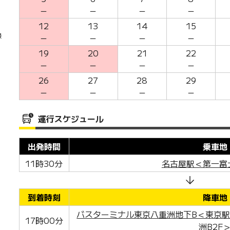
－
－
－
－
12
13
14
15
最
－
－
－
－
19
20
21
22
－
－
－
－
26
27
28
29
－
－
－
－
運行スケジュール
出発時間
乗車地
11時30分
名古屋駅＜第一富
到着時刻
降車地
バスターミナル東京八重洲地下B＜東京
17時00分
洲B2F