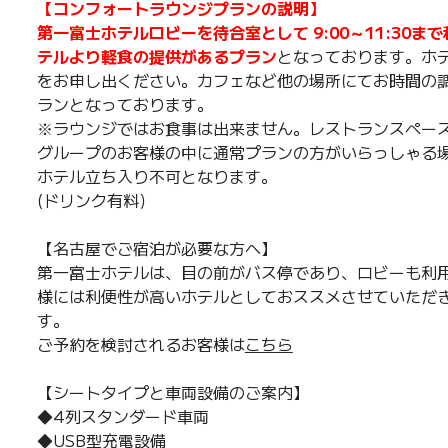
【コンフォートラウンジプランの説明】
第一富士ホテルロビーを待合室として 9:00～11:30
テルより軽食の提供があるプラン
となっております。ホ
をお申し出ください。カフェなど他の場所にてお時間の
ランとなっております。
※ラウンジではお食事は出来ません。レストランスペー
グループのお客様の中に通常プランの方がいらっしゃる
ホテル立ち入り不可となります。
(ドリンク有料）
【名古屋でご宿泊が必要な方へ】
第一富士ホテルは、目の前がバス停であり、ロビーも利
様には利便性が高いホテルとしておススメさせていただ
す。
ご予約を検討されるお客様は
こちら
【シートタイプと車両設備のご案内】
◆4列スタンダード車両
◆USB型充電設備