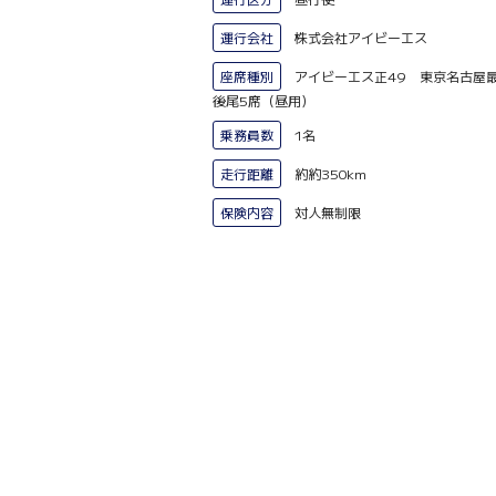
運行会社
株式会社アイビーエス
座席種別
アイビーエス正49 東京名古屋
後尾5席（昼用）
乗務員数
1名
走行距離
約約350km
保険内容
対人無制限