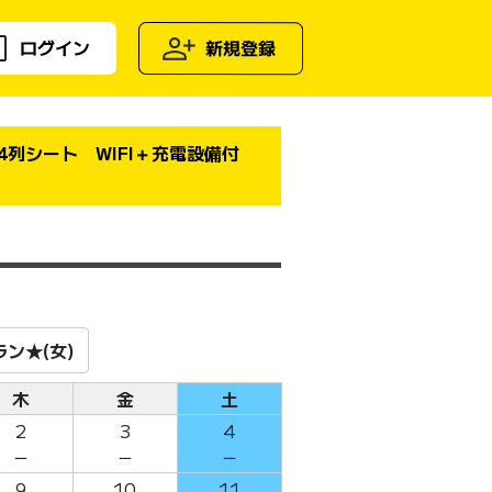
ログイン
新規登録
 4列シート WIFI＋充電設備付
ン★(女)
木
金
土
2
3
4
－
－
－
9
10
11