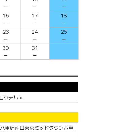
－
－
－
16
17
18
－
－
－
23
24
25
－
－
－
30
31
－
－
士ホテル＞
駅八重洲南口東京ミッドタウン八重
＞