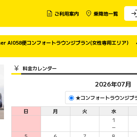
ご利用案内
乗降地一覧
 liner AI058便コンフォートラウンジプラン(女性専用エリア）
料金カレンダー
2026年07月
★コンフォートラウンジプラ
日
月
火
水
1
－
5
6
7
8