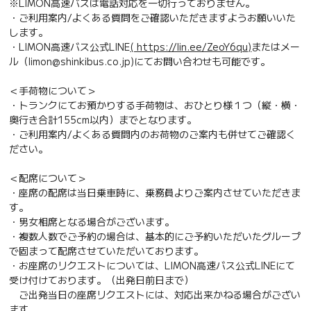
※LIMON高速バスは電話対応を一切行っておりません。
・ご利用案内/よくある質問をご確認いただきますようお願いいた
します。
・LIMON高速バス公式LINE
( https://lin.ee/ZeoY6qu)
またはメー
ル（limon@shinkibus.co.jp)にてお問い合わせも可能です。
＜手荷物について＞
・トランクにてお預かりする手荷物は、おひとり様１つ（縦・横・
奥行き合計155cm以内）までとなります。
・ご利用案内/よくある質問内のお荷物のご案内も併せてご確認く
ださい。
＜配席について＞
・座席の配席は当日乗車時に、乗務員よりご案内させていただきま
す。
・男女相席となる場合がございます。
・複数人数でご予約の場合は、基本的にご予約いただいたグループ
で固まって配席させていただいております。
・お座席のリクエストについては、LIMON高速バス公式LINEにて
受け付けております。（出発日前日まで）
ご出発当日の座席リクエストには、対応出来かねる場合がござい
ます。