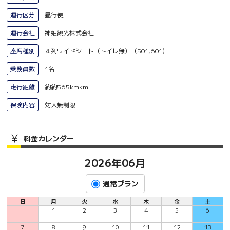
運行区分
昼行便
運行会社
神姫観光株式会社
座席種別
４列ワイドシート（トイレ無）（501,601）
乗務員数
1名
走行距離
約約565kmkm
保険内容
対人無制限
料金カレンダー
2026年06月
通常プラン
日
月
火
水
木
金
土
1
2
3
4
5
6
－
－
－
－
－
－
7
8
9
10
11
12
13