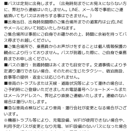
■バスは定刻に出発します。（出発時刻までにお見えにならない方
に、弊社から連絡はいたしません。LINE、メール等で事前にご連
絡頂いてもバスはお待ちする事はできません。）
■出発当日、出発時刻間際のご集合場所までの道案内は公式LINE
やメールにおいて対応いたしかねます。
ご集合場所は事前にご自身でお確かめの上、時間に余裕を持ってバ
ス停までお越しください。
■ご集合場所で、乗務員からお声がけをすることは個人情報保護の
観点により行っておりません。バスが到着した際に、ご自身で乗務
員までお申し出ください。
■バスの運行・到着時間はあくまでも目安です。交通事情により予
定通り運行できない場合、そのために生じたタクシー、宿泊施設、
食事等の提供・返金には応じられません。
■車両のトラブルまたは天候・道路状況等によって運休の場合は、
ご予約時にご登録いただきましたお電話番号へショートメールまた
はメールアドレスへ、弊社より直接ご連絡いたします。連絡のない
場合は運行いたします。
■急な車両点検などにより車両・運行会社が変更となる場合がござ
います。
※機器トラブル等により、充電設備、WIFIが使用できない場合や、
利用予定バスが変更となり充電、WIFI設備のないバスになった場合