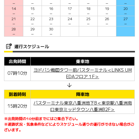
－
－
－
－
－
－
－
14
15
16
17
18
19
20
－
－
－
－
－
－
－
21
22
23
24
25
26
27
－
－
－
－
－
－
－
28
29
30
－
－
－
運行スケジュール
出発時間
乗車地
ヨドバシ梅田タワー前バスターミナル＜LINKS UM
07時10分
EDAフロア１F＞
到着時刻
降車地
バスターミナル東京八重洲地下B＜東京駅八重洲南
15時20分
口東京ミッドタウン八重洲B2F＞
※出発時間の10分前までにはご集合下さい。
※道路状況・気象条件などによりスケジュール通りの運行ができない場合がご
ざいます。