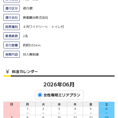
運行区分
夜行便
運行会社
神姫観光株式会社
座席種別
４列ワイドシート・トイレ付
乗務員数
2名
走行距離
約約565km
保険内容
対人無制限
料金カレンダー
2026年06月
女性専用エリアプラン
日
月
火
水
木
金
土
1
2
3
4
5
6
－
－
－
－
－
－
7
8
9
10
11
12
13