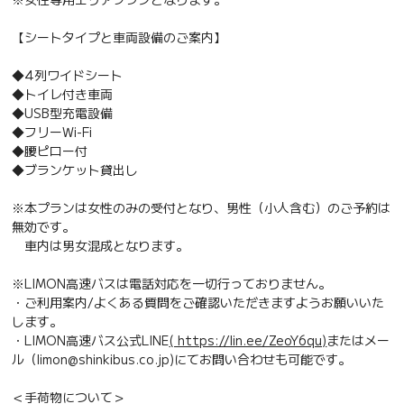
【シートタイプと車両設備のご案内】
◆4列ワイドシート
◆トイレ付き車両
◆USB型充電設備
◆フリーWi-Fi
◆腰ピロー付
◆ブランケット貸出し
※本プランは女性のみの受付となり、男性（小人含む）のご予約は
無効です。
車内は男女混成となります。
※LIMON高速バスは電話対応を一切行っておりません。
・ご利用案内/よくある質問をご確認いただきますようお願いいた
します。
・LIMON高速バス公式LINE
( https://lin.ee/ZeoY6qu)
またはメー
ル（limon@shinkibus.co.jp)にてお問い合わせも可能です。
＜手荷物について＞