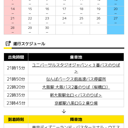
－
－
－
－
－
－
－
14
15
16
17
18
19
20
－
－
－
－
－
－
－
21
22
23
24
25
26
27
－
－
－
－
－
－
－
28
29
30
－
－
－
運行スケジュール
出発時間
乗車地
ユニバーサルスタジオジャパン＜３番バスのりば
21時15分
＞
21時50分
なんばパークス前高速バス停留所
22時20分
大阪駅 大阪バス2番のりば（桜橋口）
22時35分
新大阪駅北口＜バスのりば＞
23時45分
京都駅八条口G２乗り場
到着時刻
降車地
東京ディズニーランド・バスターミナル・ウエス