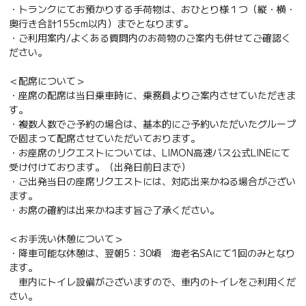
・トランクにてお預かりする手荷物は、おひとり様１つ（縦・横・
奥行き合計155cm以内）までとなります。
・ご利用案内/よくある質問内のお荷物のご案内も併せてご確認く
ださい。
＜配席について＞
・座席の配席は当日乗車時に、乗務員よりご案内させていただきま
す。
・複数人数でご予約の場合は、基本的にご予約いただいたグループ
で固まって配席させていただいております。
・お座席のリクエストについては、LIMON高速バス公式LINEにて
受け付けております。（出発日前日まで）
・ご出発当日の座席リクエストには、対応出来かねる場合がござい
ます。
・お席の確約は出来かねます旨ご了承ください。
＜お手洗い休憩について＞
・降車可能な休憩は、翌朝5：30頃 海老名SAにて1回のみとなり
ます。
車内にトイレ設備がございますので、車内のトイレをご利用くだ
さい。