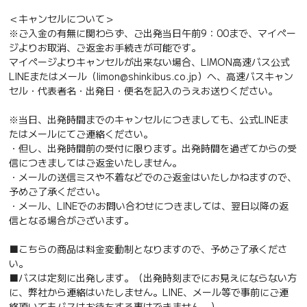
＜キャンセルについて＞
※ご入金の有無に関わらず、ご出発当日午前9：00まで、マイペー
ジよりお取消、ご返金お手続きが可能です。
マイページよりキャンセルが出来ない場合、LIMON高速バス公式
LINEまたはメール（limon@shinkibus.co.jp）へ、高速バスキャン
セル・代表者名・出発日・便名を記入のうえお送りください。
※当日、出発時間までのキャンセルにつきましても、公式LINEま
たはメールにてご連絡ください。
・但し、出発時間前の受付に限ります。出発時間を過ぎてからの受
信につきましてはご返金いたしません。
・メールの送信ミスや不着などでのご返金はいたしかねますので、
予めご了承ください。
・メール、LINEでのお問い合わせにつきましては、翌日以降の返
信となる場合がございます。
■こちらの商品は料金変動制となりますので、予めご了承くださ
い。
■バスは定刻に出発します。（出発時刻までにお見えにならない方
に、弊社から連絡はいたしません。LINE、メール等で事前にご連
絡頂いてもバスはお待ちする事はできません。）