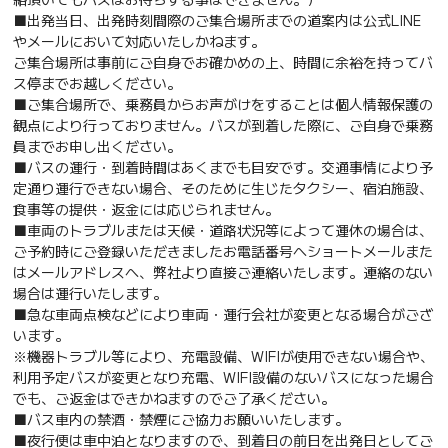
■出発当日、出発時刻間際のご集合場所までの道案内は公式LINE
やメールにおいて対応いたしかねます。
ご集合場所は事前にご自身でお確かめの上、時間に余裕を持ってバ
ス停までお越しください。
■ご集合場所で、乗務員からお声がけをすることは個人情報保護の
観点により行っておりません。バスが到着した際に、ご自身で乗務
員までお申し出ください。
■バスの運行・到着時間はあくまでも目安です。交通事情により予
定通り運行できない場合、そのために生じたタクシー、宿泊施設、
食事等の提供・返金には応じられません。
■車両のトラブルまたは天候・道路状況等によって運休の場合は、
ご予約時にご登録いただきましたお電話番号へショートメールまた
はメールアドレスへ、弊社より直接ご連絡いたします。連絡のない
場合は運行いたします。
■急な車両点検などにより車両・運行会社が変更となる場合がござ
います。
※機器トラブル等により、充電設備、WIFIが使用できない場合や、
利用予定バスが変更となり充電、WIFI設備のないバスになった場合
でも、ご返金はできかねますのでご了承ください。
■バス車内の禁酒・禁煙にご協力お願いいたします。
■夜行便は車中泊となりますので、到着日の前日を出発日としてご