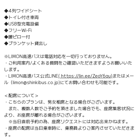
◆4列ワイドシート
◆トイレ付き車両
◆USB型充電設備
◆フリーWi-Fi
◆腰ピロー付
◆ブランケット貸出し
※LIMON高速バスは電話対応を一切行っておりません。
・ご利用案内/よくある質問をご確認いただきますようお願いいた
します。
・LIMON高速バス公式LINE
( https://lin.ee/ZeoY6qu)
またはメー
ル（limon@shinkibus.co.jp)にてお問い合わせも可能です。
＜配席について＞
・こちらのプランは、男女相席となる場合がございます。
また、複数人数でご予約を頂きました場合でも、座席集客状況に
より、お座席が離れる場合がございます。
※当日直前予約の為、座席リクエストには対応出来かねます。
・座席の配席は当日乗車時に、乗務員よりご案内させていただきま
す。