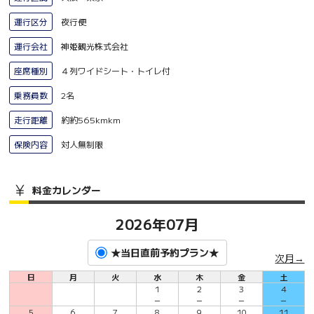
運行区分
夜行便
運行会社
神姫観光株式会社
座席種別
４列ワイドシート・トイレ付
乗務員数
2名
走行距離
約約565kmkm
保険内容
対人無制限
料金カレンダー
2026年07月
★当日直前予約プラン★
次月→
日
月
火
水
木
金
土
1
2
3
4
－
－
－
－
5
6
7
8
9
10
11