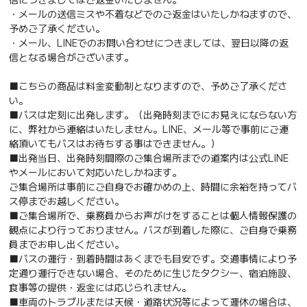
・メールの送信ミスや不着などでのご返金はいたしかねますので、
予めご了承ください。
・メール、LINEでのお問い合わせにつきましては、翌日以降の返
信となる場合がございます。
■こちらの商品は料金変動制となりますので、予めご了承くださ
い。
■バスは定刻に出発します。（出発時刻までにお見えにならない方
に、弊社から連絡はいたしません。LINE、メール等で事前にご連
絡頂いてもバスはお待ちする事はできません。）
■出発当日、出発時刻間際のご集合場所までの道案内は公式LINE
やメールにおいて対応いたしかねます。
ご集合場所は事前にご自身でお確かめの上、時間に余裕を持ってバ
ス停までお越しください。
■ご集合場所で、乗務員からお声がけをすることは個人情報保護の
観点により行っておりません。バスが到着した際に、ご自身で乗務
員までお申し出ください。
■バスの運行・到着時間はあくまでも目安です。交通事情により予
定通り運行できない場合、そのために生じたタクシー、宿泊施設、
食事等の提供・返金には応じられません。
■車両のトラブルまたは天候・道路状況等によって運休の場合は、