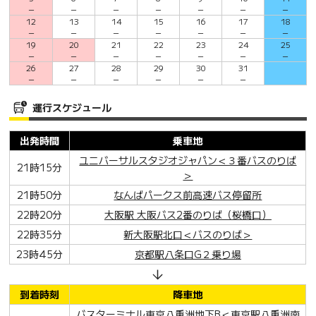
－
－
－
－
－
－
－
12
13
14
15
16
17
18
－
－
－
－
－
－
－
19
20
21
22
23
24
25
－
－
－
－
－
－
－
26
27
28
29
30
31
－
－
－
－
－
－
運行スケジュール
出発時間
乗車地
ユニバーサルスタジオジャパン＜３番バスのりば
21時15分
＞
21時50分
なんばパークス前高速バス停留所
22時20分
大阪駅 大阪バス2番のりば（桜橋口）
22時35分
新大阪駅北口＜バスのりば＞
23時45分
京都駅八条口G２乗り場
到着時刻
降車地
バスターミナル東京八重洲地下B＜東京駅八重洲南