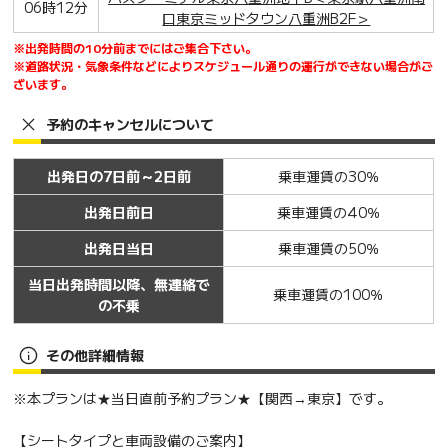
06時12分
口東京ミッドタウン八重洲B2F＞
※出発時間の10分前までにはご集合下さい。
※道路状況・気象条件などによりスケジュール通りの運行ができない場合がご
ざいます。
予約のキャンセルについて
出発日の7日前～2日前
乗車運賃の30％
出発日前日
乗車運賃の40％
出発日当日
乗車運賃の50％
当日出発時間以降、無連絡で
乗車運賃の100％
の不乗
その他詳細情報
※本プランは★当日直前予約プラン★【関西→東京】です。
【シートタイプと車両設備のご案内】