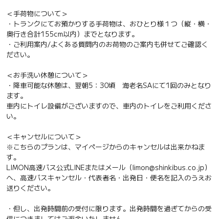
＜手荷物について＞
・トランクにてお預かりする手荷物は、おひとり様１つ（縦・横・
奥行き合計155cm以内）までとなります。
・ご利用案内/よくある質問内のお荷物のご案内も併せてご確認く
ださい。
＜お手洗い休憩について＞
・降車可能な休憩は、翌朝5：30頃 海老名SAにて1回のみとなり
ます。
車内にトイレ設備がございますので、車内のトイレをご利用くださ
い。
＜キャンセルについて＞
※こちらのプランは、マイページからのキャンセルは出来かねま
す。
LIMON高速バス公式LINEまたはメール（limon@shinkibus.co.jp）
へ、高速バスキャンセル・代表者名・出発日・便名を記入のうえお
送りください。
・但し、出発時間前の受付に限ります。出発時間を過ぎてからの受
信につきましてはご返金いたしません。