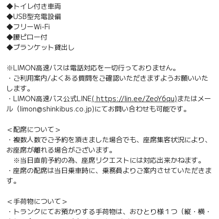
◆トイレ付き車両
◆USB型充電設備
◆フリーWi-Fi
◆腰ピロー付
◆ブランケット貸出し
※LIMON高速バスは電話対応を一切行っておりません。
・ご利用案内/よくある質問をご確認いただきますようお願いいた
します。
・LIMON高速バス公式LINE
( https://lin.ee/ZeoY6qu)
またはメー
ル（limon@shinkibus.co.jp)にてお問い合わせも可能です。
＜配席について＞
・複数人数でご予約を頂きました場合でも、座席集客状況により、
お座席が離れる場合がございます。
※当日直前予約の為、座席リクエストには対応出来かねます。
・座席の配席は当日乗車時に、乗務員よりご案内させていただきま
す。
＜手荷物について＞
・トランクにてお預かりする手荷物は、おひとり様１つ（縦・横・