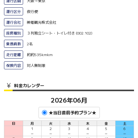
運行区間
大阪⇒東京
運行区分
夜行便
運行会社
神姫観光株式会社
座席種別
３列独立シート・トイレ付き (002.102)
乗務員数
2名
走行距離
約約535kmkm
保険内容
対人無制限
料金カレンダー
2026年06月
★当日直前予約プラン★
日
月
火
水
木
金
土
1
2
3
4
5
6
－
－
－
－
－
－