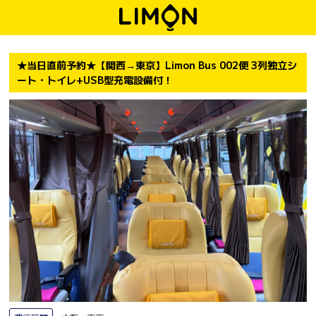
★当日直前予約★【関西→東京】Limon Bus 002便 3列独立シ
ート・トイレ+USB型充電設備付！