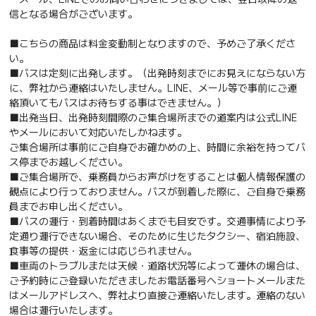
信となる場合がございます。
■こちらの商品は料金変動制となりますので、予めご了承くださ
い。
■バスは定刻に出発します。（出発時刻までにお見えにならない方
に、弊社から連絡はいたしません。LINE、メール等で事前にご連
絡頂いてもバスはお待ちする事はできません。）
■出発当日、出発時刻間際のご集合場所までの道案内は公式LINE
やメールにおいて対応いたしかねます。
ご集合場所は事前にご自身でお確かめの上、時間に余裕を持ってバ
ス停までお越しください。
■ご集合場所で、乗務員からお声がけをすることは個人情報保護の
観点により行っておりません。バスが到着した際に、ご自身で乗務
員までお申し出ください。
■バスの運行・到着時間はあくまでも目安です。交通事情により予
定通り運行できない場合、そのために生じたタクシー、宿泊施設、
食事等の提供・返金には応じられません。
■車両のトラブルまたは天候・道路状況等によって運休の場合は、
ご予約時にご登録いただきましたお電話番号へショートメールまた
はメールアドレスへ、弊社より直接ご連絡いたします。連絡のない
場合は運行いたします。