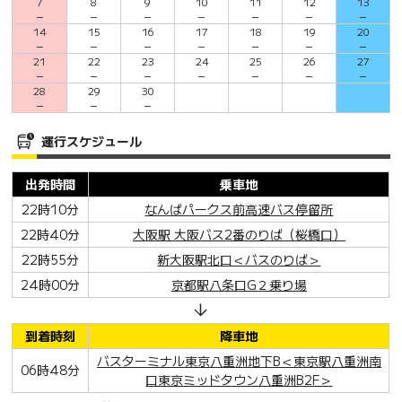
7
8
9
10
11
12
13
－
－
－
－
－
－
－
14
15
16
17
18
19
20
－
－
－
－
－
－
－
21
22
23
24
25
26
27
－
－
－
－
－
－
－
28
29
30
－
－
－
運行スケジュール
出発時間
乗車地
22時10分
なんばパークス前高速バス停留所
22時40分
大阪駅 大阪バス2番のりば（桜橋口）
22時55分
新大阪駅北口＜バスのりば＞
24時00分
京都駅八条口G２乗り場
到着時刻
降車地
バスターミナル東京八重洲地下B＜東京駅八重洲南
06時48分
口東京ミッドタウン八重洲B2F＞