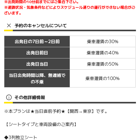
※出発時間の10分前までにはご集合下さい。
※道路状況・気象条件などによりスケジュール通りの運行ができない場合がご
ざいます。
予約のキャンセルについて
出発日の7日前～2日前
乗車運賃の30％
出発日前日
乗車運賃の40％
出発日当日
乗車運賃の50％
当日出発時間以降、無連絡で
乗車運賃の100％
の不乗
その他詳細情報
※本プランは★当日直前予約★【関西→東京】です。
【シートタイプと車両設備のご案内】
◆3列独立シート