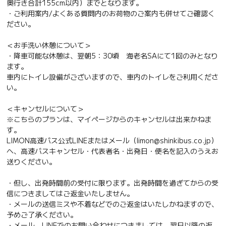
奥行き合計155cm以内）までとなります。
・ご利用案内/よくある質問内のお荷物のご案内も併せてご確認く
ださい。
＜お手洗い休憩について＞
・降車可能な休憩は、翌朝5：30頃 海老名SAにて1回のみとなり
ます。
車内にトイレ設備がございますので、車内のトイレをご利用くださ
い。
＜キャンセルについて＞
※こちらのプランは、マイページからのキャンセルは出来かねま
す。
LIMON高速バス公式LINEまたはメール（limon@shinkibus.co.jp）
へ、高速バスキャンセル・代表者名・出発日・便名を記入のうえお
送りください。
・但し、出発時間前の受付に限ります。出発時間を過ぎてからの受
信につきましてはご返金いたしません。
・メールの送信ミスや不着などでのご返金はいたしかねますので、
予めご了承ください。
・メール、LINEでのお問い合わせにつきましては、翌日以降の返