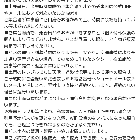
■出発当日、出発時刻間際のご集合場所までの道案内は公式LINE
やメールにおいて対応いたしかねます。
ご集合場所は事前にご自身でお確かめの上、時間に余裕を持ってバ
ス停までお越しください。
■ご集合場所で、乗務員からお声がけをすることは個人情報保護の
観点により行っておりません。バスが到着した際に、ご自身で乗務
員までお申し出ください。
■バスの運行・到着時間はあくまでも目安です。交通事情により予
定通り運行できない場合、そのために生じたタクシー、宿泊施設、
食事等の提供・返金には応じられません。
■車両のトラブルまたは天候・道路状況等によって運休の場合は、
ご予約時にご登録いただきましたお電話番号へショートメールまた
はメールアドレスへ、弊社より直接ご連絡いたします。連絡のない
場合は運行いたします。
■急な車両点検などにより車両・運行会社が変更となる場合がござ
います。
※機器トラブル等により、充電設備、WIFIが使用できない場合や、
利用予定バスが変更となり充電、WIFI設備のないバスになった場合
でも、ご返金はできかねますのでご了承ください。
■バス車内の禁酒・禁煙にご協力お願いいたします。
■ご予約完了後の日程変更・便の変更はできません。ご変更をご希