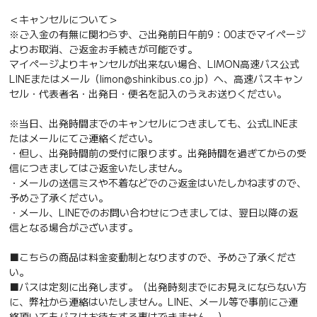
＜キャンセルについて＞
※ご入金の有無に関わらず、ご出発前日午前9：00までマイページ
よりお取消、ご返金お手続きが可能です。
マイページよりキャンセルが出来ない場合、LIMON高速バス公式
LINEまたはメール（limon@shinkibus.co.jp）へ、高速バスキャン
セル・代表者名・出発日・便名を記入のうえお送りください。
※当日、出発時間までのキャンセルにつきましても、公式LINEま
たはメールにてご連絡ください。
・但し、出発時間前の受付に限ります。出発時間を過ぎてからの受
信につきましてはご返金いたしません。
・メールの送信ミスや不着などでのご返金はいたしかねますので、
予めご了承ください。
・メール、LINEでのお問い合わせにつきましては、翌日以降の返
信となる場合がございます。
■こちらの商品は料金変動制となりますので、予めご了承くださ
い。
■バスは定刻に出発します。（出発時刻までにお見えにならない方
に、弊社から連絡はいたしません。LINE、メール等で事前にご連
絡頂いてもバスはお待ちする事はできません。）