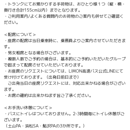
・トランクにてお預かりする手荷物は、おひとり様１つ（縦・横・
奥行き合計155cm以内）までとなります。
・ご利用案内/よくある質問内のお荷物のご案内も併せてご確認く
ださい。
＜配席について＞
・座席の配席は当日乗車時に、乗務員よりご案内させていただきま
す。
・男女相席となる場合がございます。
・複数人数でご予約の場合は、基本的にご予約いただいたグループ
で固まって配席させていただいております。
・お座席のリクエストについては、LIMON高速バス公式LINEにて
受け付けております。（出発日前日まで）
ご出発当日の座席リクエストには、対応出来かねる場合がござい
ます。
・お席の確約は出来かねます旨ご了承ください。
＜お手洗い休憩について＞
・バスにトイレはついておりません。2-3時間毎にトイレ休憩がご
ざいます。
（土山PA・浜松SA・鮎沢PAの3か所です。）