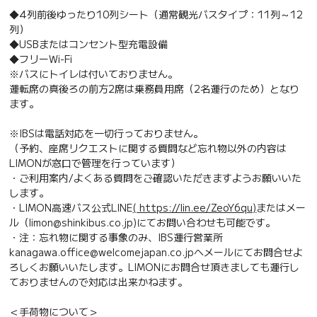
◆4列前後ゆったり10列シート（通常観光バスタイプ：11列～12
列）
◆USBまたはコンセント型充電設備
◆フリーWi-Fi
※バスにトイレは付いておりません。
運転席の真後ろの前方2席は乗務員用席（2名運行のため）となり
ます。
※IBSは電話対応を一切行っておりません。
（予約、座席リクエストに関する質問など忘れ物以外の内容は
LIMONが窓口で管理を行っています）
・ご利用案内/よくある質問をご確認いただきますようお願いいた
します。
・LIMON高速バス公式LINE
( https://lin.ee/ZeoY6qu)
またはメー
ル（limon@shinkibus.co.jp)にてお問い合わせも可能です。
・注：忘れ物に関する事象のみ、IBS運行営業所
kanagawa.office@welcomejapan.co.jpへメールにてお問合せよ
ろしくお願いいたします。LIMONにお問合せ頂きましても運行し
ておりませんので対応は出来かねます。
＜手荷物について＞