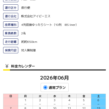
運行区分
夜行便
運行会社
株式会社アイビーエス
座席種別
4列前後ゆったりシート（10列 IBS liner）
乗務員数
2名
走行距離
約約650km
保険内容
対人無制限
料金カレンダー
2026年06月
通常プラン
日
月
火
水
木
金
土
1
2
3
4
5
6
－
－
－
－
－
－
7
8
9
10
11
12
13