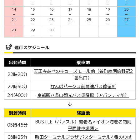
－
－
－
－
－
－
－
14
15
16
17
18
19
20
－
－
－
－
－
－
－
21
22
23
24
25
26
27
－
－
－
－
－
－
－
28
29
30
－
－
－
運行スケジュール
出発時間
乗車地
天王寺あべのキューズモール前（谷町線阿倍野駅2
22時20分
番出口）
22時50分
なんばパークス前高速バス停留所
24時00分
京都駅八条口観光バス乗降場（アバンティ前）
到着時刻
降車地
BUSTLE（バァスル）海老名＜イオン海老名南側
05時45分
平面駐車場隣＞
06時25分
町田ターミナルプラザ バスターミナル4番のりば