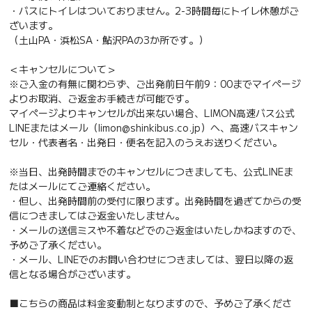
・バスにトイレはついておりません。2-3時間毎にトイレ休憩がご
ざいます。
（土山PA・浜松SA・鮎沢PAの3か所です。）
＜キャンセルについて＞
※ご入金の有無に関わらず、ご出発前日午前9：00までマイページ
よりお取消、ご返金お手続きが可能です。
マイページよりキャンセルが出来ない場合、LIMON高速バス公式
LINEまたはメール（limon@shinkibus.co.jp）へ、高速バスキャン
セル・代表者名・出発日・便名を記入のうえお送りください。
※当日、出発時間までのキャンセルにつきましても、公式LINEま
たはメールにてご連絡ください。
・但し、出発時間前の受付に限ります。出発時間を過ぎてからの受
信につきましてはご返金いたしません。
・メールの送信ミスや不着などでのご返金はいたしかねますので、
予めご了承ください。
・メール、LINEでのお問い合わせにつきましては、翌日以降の返
信となる場合がございます。
■こちらの商品は料金変動制となりますので、予めご了承くださ