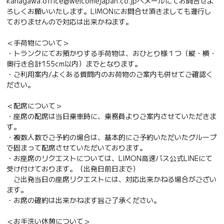
kanagawa.office@welcomejapan.co.jpへメールにてお問合せよ
ろしくお願いいたします。LIMONにお問合せ頂きましても運行し
ておりませんので対応は出来かねます。
＜手荷物について＞
・トランクにてお預かりする手荷物は、おひとり様１つ（縦・横・
奥行き合計155cm以内）までとなります。
・ご利用案内/よくある質問内のお荷物のご案内も併せてご確認く
ださい。
＜配席について＞
・座席の配席は当日乗車時に、乗務員よりご案内させていただきま
す。
・複数人数でご予約の場合は、基本的にご予約いただいたグループ
で固まって配席させていただいております。
・お座席のリクエストについては、LIMON高速バス公式LINEにて
受け付けております。（出発日前日まで）
ご出発当日の座席リクエストには、対応出来かねる場合がござい
ます。
・お席の確約は出来かねます旨ご了承ください。
＜お手洗い休憩について＞