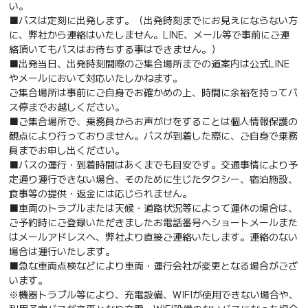
い。
■バスは定刻に出発します。（出発時刻までにお見えにならない方
に、弊社から連絡はいたしません。LINE、メール等で事前にご連
絡頂いてもバスはお待ちする事はできません。）
■出発当日、出発時刻間際のご集合場所までの道案内は公式LINE
やメールにおいて対応いたしかねます。
ご集合場所は事前にご自身でお確かめの上、時間に余裕を持ってバ
ス停までお越しください。
■ご集合場所で、乗務員からお声がけをすることは個人情報保護の
観点により行っておりません。バスが到着した際に、ご自身で乗務
員までお申し出ください。
■バスの運行・到着時間はあくまでも目安です。交通事情により予
定通り運行できない場合、そのために生じたタクシー、宿泊施設、
食事等の提供・返金には応じられません。
■車両のトラブルまたは天候・道路状況等によって運休の場合は、
ご予約時にご登録いただきましたお電話番号へショートメールまた
はメールアドレスへ、弊社より直接ご連絡いたします。連絡のない
場合は運行いたします。
■急な車両点検などにより車両・運行会社が変更となる場合がござ
います。
※機器トラブル等により、充電設備、WIFIが使用できない場合や、