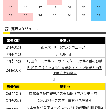
－
－
－
－
－
－
－
15
16
17
18
19
20
21
－
－
－
－
－
－
－
22
23
24
25
26
27
28
－
－
－
－
－
－
－
運行スケジュール
出発時間
乗車地
21時30分
東京大手町（グランキューブ）
22時20分
川崎駅東口
23時15分
町田ターミナルプラザ バスターミナル4番のりば
BUSTLE（バァスル）海老名＜イオン海老名南側
24時00分
平面駐車場隣＞
到着時刻
降車地
06時10分
京都駅八条口観光バス乗降場（アバンティ前）
07時35分
なんばパークス前 高速バス停留所
天王寺あべのキューズモール前（谷町線阿倍野駅2