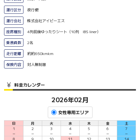
運行区分
夜行便
運行会社
株式会社アイビーエス
座席種別
4列前後ゆったりシート（10列 IBS liner）
乗務員数
2名
走行距離
約約650kmkm
保険内容
対人無制限
料金カレンダー
2026年02月
女性専用エリア
日
月
火
水
木
金
土
1
2
3
4
5
6
7
－
－
－
－
－
－
－
8
9
10
11
12
13
14