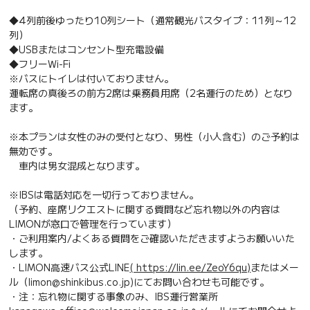
◆4列前後ゆったり10列シート（通常観光バスタイプ：11列～12
列）
◆USBまたはコンセント型充電設備
◆フリーWi-Fi
※バスにトイレは付いておりません。
運転席の真後ろの前方2席は乗務員用席（2名運行のため）となり
ます。
※本プランは女性のみの受付となり、男性（小人含む）のご予約は
無効です。
車内は男女混成となります。
※IBSは電話対応を一切行っておりません。
（予約、座席リクエストに関する質問など忘れ物以外の内容は
LIMONが窓口で管理を行っています）
・ご利用案内/よくある質問をご確認いただきますようお願いいた
します。
・LIMON高速バス公式LINE
( https://lin.ee/ZeoY6qu)
またはメー
ル（limon@shinkibus.co.jp)にてお問い合わせも可能です。
・注：忘れ物に関する事象のみ、IBS運行営業所